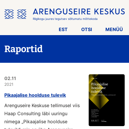
Jäta
menüü
vahele
Riigikogu juures tegutsev sõltumatu mõttekoda
EST
OTSI
MENÜÜ
Raportid
02.11
2021
Pikaajalise hoolduse tulevik
Arenguseire Keskuse tellimusel viis
Haap Consulting läbi uuringu
nimega „Pikaajalise hoolduse