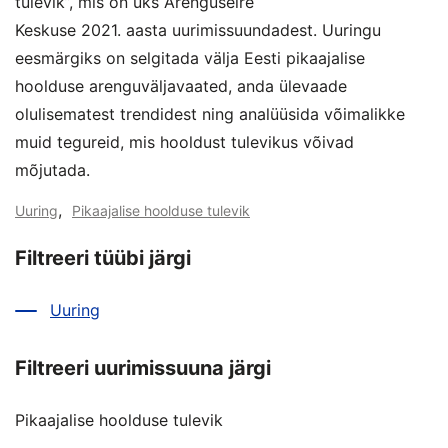
tulevik”, mis on üks Arenguseire
Keskuse 2021. aasta uurimissuundadest. Uuringu
eesmärgiks on selgitada välja Eesti pikaajalise
hoolduse arenguväljavaated, anda ülevaade
olulisematest trendidest ning analüüsida võimalikke
muid tegureid, mis hooldust tulevikus võivad
mõjutada.
,
Uuring
Pikaajalise hoolduse tulevik
Filtreeri tüübi järgi
Uuring
Filtreeri uurimissuuna järgi
Pikaajalise hoolduse tulevik