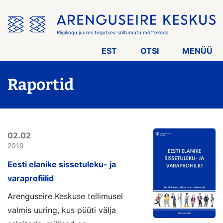
Jäta
menüü
vahele
Riigikogu juures tegutsev sõltumatu mõttekoda
EST
OTSI
MENÜÜ
Raportid
02.02
2019
Eesti elanike sissetuleku- ja
varaprofiilid
Arenguseire Keskuse tellimusel
valmis uuring, kus püüti välja