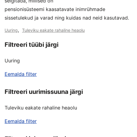
selgitada, millised on
pensionisüsteemi kaasatavate inimrühmade
sissetulekud ja varad ning kuidas nad neid kasutavad.
,
Uuring
Tuleviku eakate rahaline heaolu
Filtreeri tüübi järgi
Uuring
Eemalda filter
Filtreeri uurimissuuna järgi
Tuleviku eakate rahaline heaolu
Eemalda filter