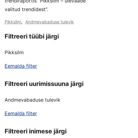
trendiraportis “Pikksilm – ülevaade
valitud trendidest”.
,
Pikksilm
Andmevabaduse tulevik
Filtreeri tüübi järgi
Pikksilm
Eemalda filter
Filtreeri uurimissuuna järgi
Andmevabaduse tulevik
Eemalda filter
Filtreeri inimese järgi