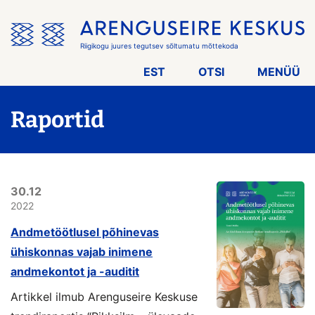
Jäta
menüü
vahele
Riigikogu juures tegutsev sõltumatu mõttekoda
EST
OTSI
MENÜÜ
Raportid
30.12
2022
Andmetöötlusel põhinevas
ühiskonnas vajab inimene
andmekontot ja -auditit
Artikkel ilmub Arenguseire Keskuse