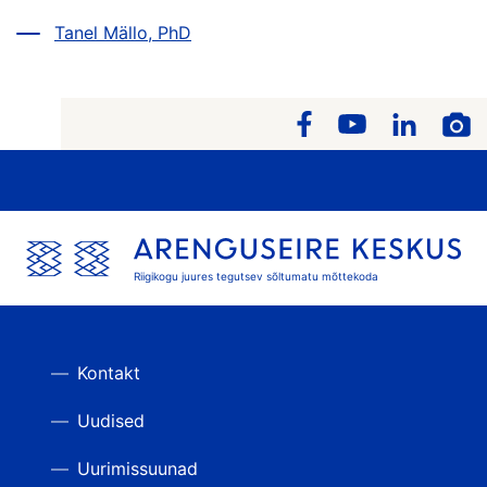
Tanel Mällo, PhD
Riigikogu juures tegutsev sõltumatu mõttekoda
Kontakt
Uudised
Uurimissuunad