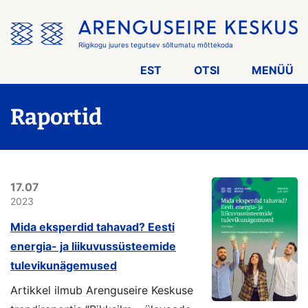
Jäta
menüü
vahele
Riigikogu juures tegutsev sõltumatu mõttekoda
EST
OTSI
MENÜÜ
Raportid
17.07
2023
Mida eksperdid tahavad? Eesti
energia- ja liikuvussüsteemide
tulevikunägemused
Artikkel ilmub Arenguseire Keskuse