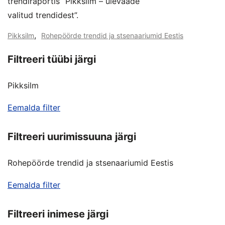
trendiraportis “Pikksilm – ülevaade
valitud trendidest”.
,
Pikksilm
Rohepöörde trendid ja stsenaariumid Eestis
Filtreeri tüübi järgi
Pikksilm
Eemalda filter
Filtreeri uurimissuuna järgi
Rohepöörde trendid ja stsenaariumid Eestis
Eemalda filter
Filtreeri inimese järgi