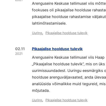
Arenguseire Keskuse tellimusel viis mõttek
fookuses oli pikaajalise hoolduse rahast
pikaajalise hoolduse rahastamise väljakuts
lahtimõtestamisele.
,
Uuring
Pikaajalise hoolduse tulevik
02.11
Pikaajalise hoolduse tulevik
2021
Arenguseire Keskuse tellimusel viis Haap
„Pikaajalise hoolduse tulevik”, mis on ük
uurimissuundadest. Uuringu eesmärgiks on 
hoolduse arenguväljavaated, anda ülevaa
analüüsida võimalikke muid tegureid, mis
mõjutada.
,
Uuring
Pikaajalise hoolduse tulevik