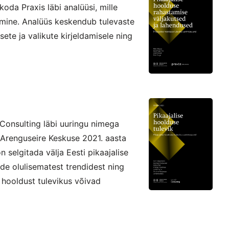
oda Praxis läbi analüüsi, mille
amine. Analüüs keskendub tulevaste
ete ja valikute kirjeldamisele ning
 Consulting läbi uuringu nimega
s Arenguseire Keskuse 2021. aasta
selgitada välja Eesti pikaajalise
de olulisematest trendidest ning
 hooldust tulevikus võivad