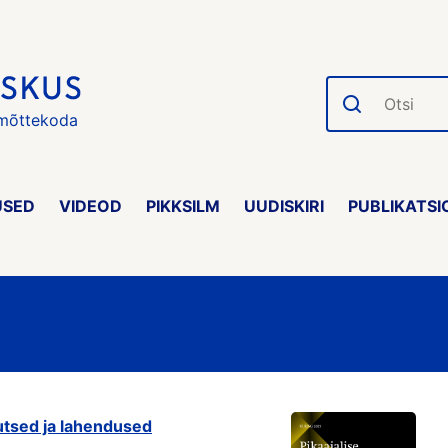
Otsi
 mõttekoda
USED
VIDEOD
PIKKSILM
UUDISKIRI
PUBLIKATSI
utsed ja lahendused