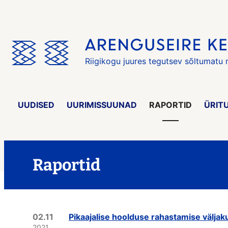
Jäta
menüü
vahele
Riigikogu juures tegutsev sõltumatu
UUDISED
UURIMISSUUNAD
RAPORTID
ÜRIT
Raportid
02.11
Pikaajalise hoolduse rahastamise väljak
2021