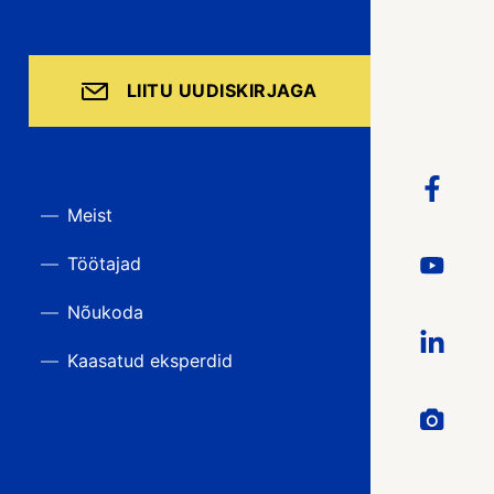
LIITU UUDISKIRJAGA
Meist
Töötajad
Nõukoda
Kaasatud eksperdid