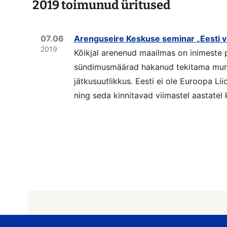
2019 toimunud üritused
07.06
Arenguseire Keskuse seminar „Eesti va
2019
Kõikjal arenenud maailmas on inimeste
sündimusmäärad hakanud tekitama muret
jätkusuutlikkus. Eesti ei ole Euroopa L
ning seda kinnitavad viimastel aastatel