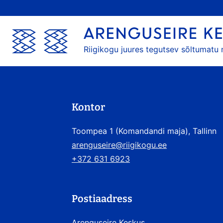
Riigikogu juures tegutsev sõltumatu
Kontor
Toompea 1 (Komandandi maja), Tallinn
arenguseire@riigikogu.ee
+372 631 6923
Postiaadress
Arenguseire Keskus