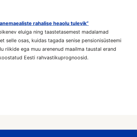
nemaealiste rahalise heaolu tulevik”
 pikenev eluiga ning taastetasemest madalamad
 selle osas, kuidas tagada senise pensionisüsteemi
iidu riikide ega muu arenenud maailma taustal erand
 koostatud Eesti rahvastikuprognoosid.