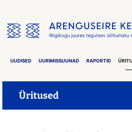
Jäta
menüü
vahele
Riigikogu juures tegutsev sõltumatu
UUDISED
UURIMISSUUNAD
RAPORTID
ÜRIT
Üritused