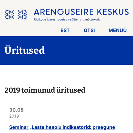
Jäta
menüü
vahele
Riigikogu juures tegutsev sõltumatu mõttekoda
EST
OTSI
MENÜÜ
Üritused
2019 toimunud üritused
30.08
2019
Seminar „Laste heaolu indikaatorid: praegune