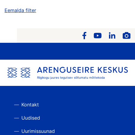
Eemalda filter
Riigikogu juures tegutsev sõltumatu mõttekoda
Kontakt
Uudised
Uurimissuunad