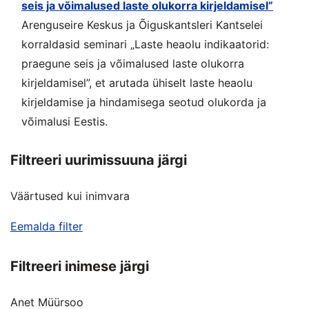
seis ja võimalused laste olukorra kirjeldamisel”
Arenguseire Keskus ja Õiguskantsleri Kantselei
korraldasid seminari „Laste heaolu indikaatorid:
praegune seis ja võimalused laste olukorra
kirjeldamisel”, et arutada ühiselt laste heaolu
kirjeldamise ja hindamisega seotud olukorda ja
võimalusi Eestis.
Filtreeri uurimissuuna järgi
Väärtused kui inimvara
Eemalda filter
Filtreeri inimese järgi
Anet Müürsoo