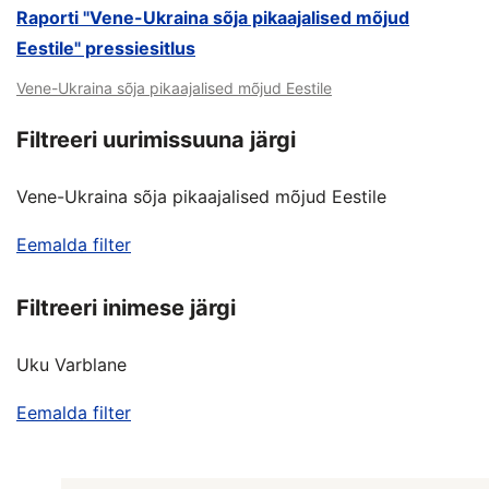
Raporti "Vene-Ukraina sõja pikaajalised mõjud
Eestile" pressiesitlus
Vene-Ukraina sõja pikaajalised mõjud Eestile
Filtreeri uurimissuuna järgi
Vene-Ukraina sõja pikaajalised mõjud Eestile
Eemalda filter
Filtreeri inimese järgi
Uku Varblane
Eemalda filter