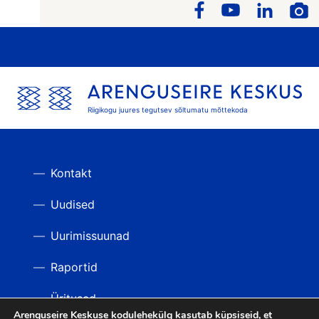
Riigikogu juures tegutsev sõltumatu mõttekoda
Kontakt
Uudised
Uurimissuunad
Raportid
Üritused
Arenguseire Keskuse kodulehekülg kasutab küpsiseid, et