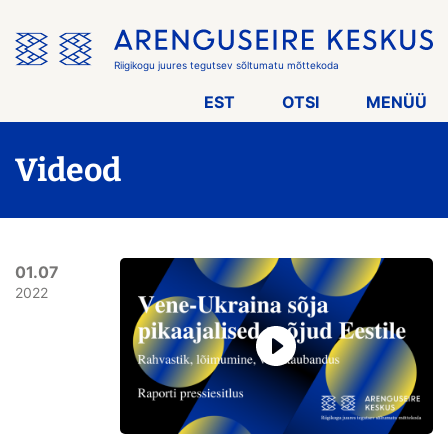
Jäta
menüü
vahele
Riigikogu juures tegutsev sõltumatu mõttekoda
EST
OTSI
MENÜÜ
Videod
01.07
2022