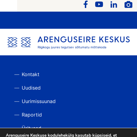
Riigikogu juures tegutsev sõltumatu mõttekoda
Kontakt
Uudised
Uurimissuunad
Raportid
Üritused
Arenguseire Keskuse kodulehekülg kasutab küpsiseid, et