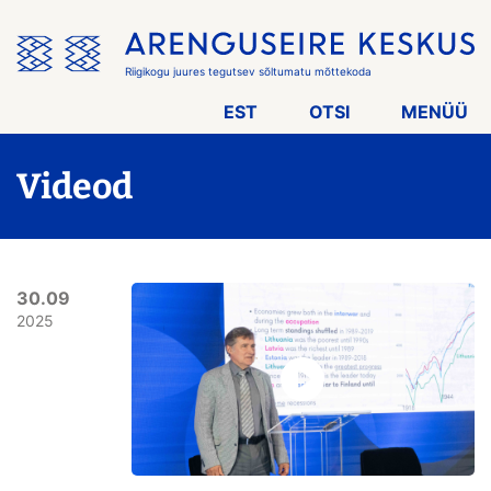
Jäta
menüü
vahele
Riigikogu juures tegutsev sõltumatu mõttekoda
EST
OTSI
MENÜÜ
Videod
30.09
2025