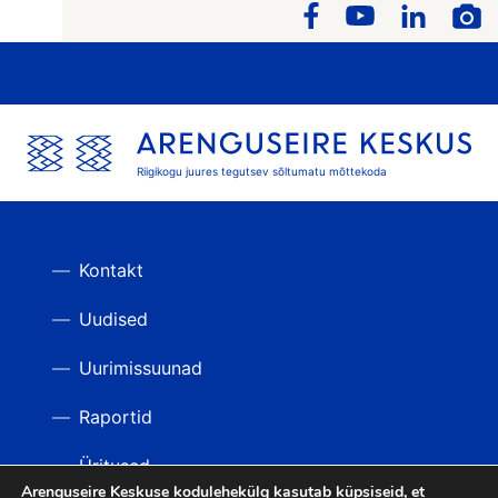
Riigikogu juures tegutsev sõltumatu mõttekoda
Kontakt
Uudised
Uurimissuunad
Raportid
Üritused
Arenguseire Keskuse kodulehekülg kasutab küpsiseid, et