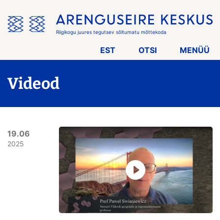
Jäta
menüü
vahele
Riigikogu juures tegutsev sõltumatu mõttekoda
EST
OTSI
MENÜÜ
Videod
19.06
2025