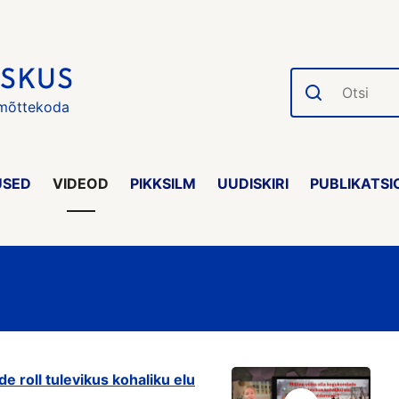
Otsi
 mõttekoda
USED
VIDEOD
PIKKSILM
UUDISKIRI
PUBLIKATSI
e roll tulevikus kohaliku elu