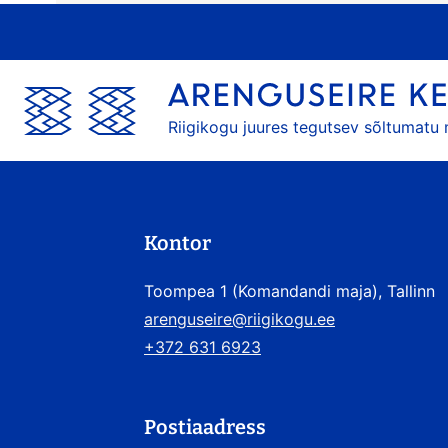
Riigikogu juures tegutsev sõltumatu
Kontor
Toompea 1 (Komandandi maja), Tallinn
arenguseire@riigikogu.ee
+372 631 6923
Postiaadress