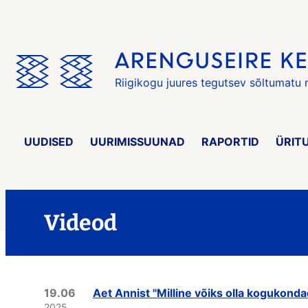
Jäta
menüü
vahele
Riigikogu juures tegutsev sõltumatu
UUDISED
UURIMISSUUNAD
RAPORTID
ÜRIT
Videod
19.06
Aet Annist "Milline võiks olla kogukondad
2025