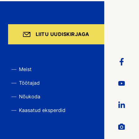
LIITU UUDISKIRJAGA
Meist
Töötajad
Nõukoda
Kaasatud eksperdid