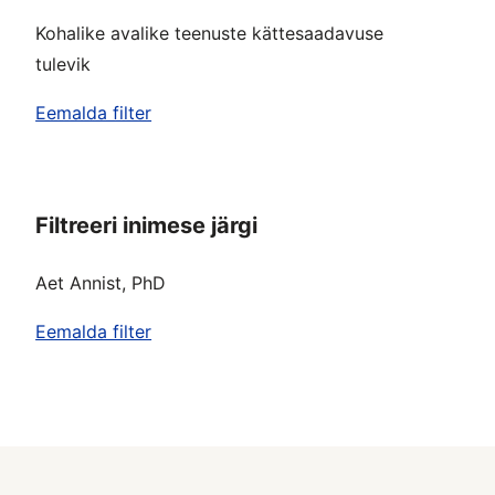
Kohalike avalike teenuste kättesaadavuse
tulevik
Eemalda filter
Filtreeri inimese järgi
Aet Annist, PhD
Eemalda filter