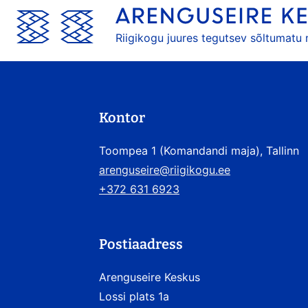
Riigikogu juures tegutsev sõltumatu
Kontor
Toompea 1 (Komandandi maja), Tallinn
arenguseire@riigikogu.ee
+372 631 6923
Postiaadress
Arenguseire Keskus
Lossi plats 1a