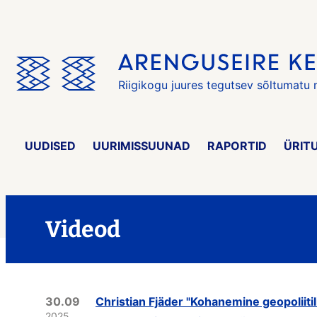
Jäta
menüü
vahele
Riigikogu juures tegutsev sõltumatu
UUDISED
UURIMISSUUNAD
RAPORTID
ÜRIT
Videod
30.09
Christian Fjäder "Kohanemine geopoliiti
2025