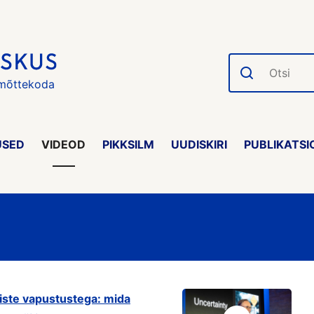
Otsi
 mõttekoda
USED
VIDEOD
PIKKSILM
UUDISKIRI
PUBLIKATSI
liste vapustustega: mida