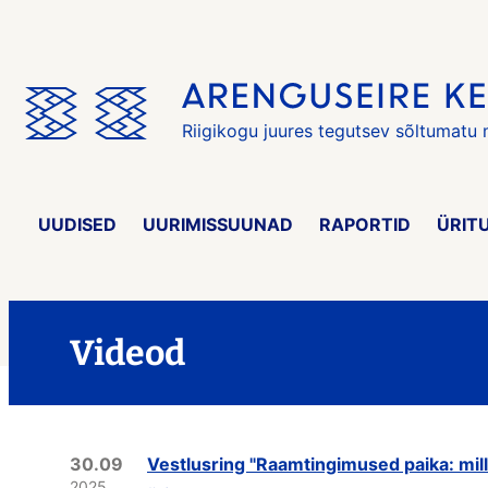
Jäta
menüü
vahele
Riigikogu juures tegutsev sõltumatu
UUDISED
UURIMISSUUNAD
RAPORTID
ÜRIT
Videod
30.09
Vestlusring "Raamtingimused paika: mill
2025