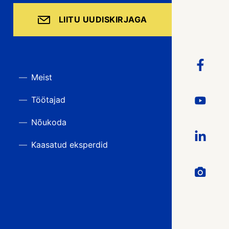
LIITU UUDISKIRJAGA
Meist
Töötajad
Nõukoda
Kaasatud eksperdid