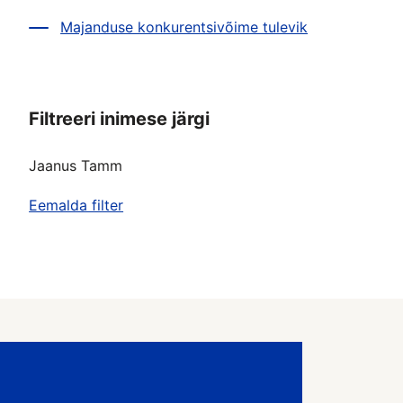
Majanduse konkurentsivõime tulevik
Filtreeri inimese järgi
Jaanus Tamm
Eemalda filter