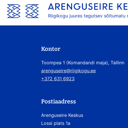
Riigikogu juures tegutsev sõltumatu
Kontor
Toompea 1 (Komandandi maja), Tallinn
arenguseire@riigikogu.ee
+372 631 6923
Postiaadress
Arenguseire Keskus
Lossi plats 1a