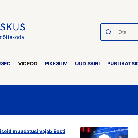
Otsi
 mõttekoda
USED
VIDEOD
PIKKSILM
UUDISKIRI
PUBLIKATSI
iseid muudatusi vajab Eesti