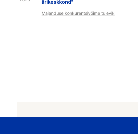
ärikeskkond"
Majanduse konkurentsivõime tulevik