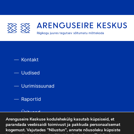
Riigikogu juures tegutsev sõltumatu mõttekoda
Kontakt
Uudised
Uurimissuunad
Raportid
Üritused
Arenguseire Keskuse kodulehekülg kasutab küpsiseid, et
parandada veebisaidi toimivust ja pakkuda personaalsemat
Videod
TAGASI ÜLES
kogemust. Vajutades "Nõustun", annate nõusoleku küpsiste