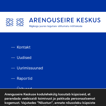
Riigikogu juures tegutsev sõltumatu mõttekoda
Kontakt
Uudised
Uurimissuunad
Raportid
Üritused
Arenguseire Keskuse kodulehekülg kasutab küpsiseid, et
parandada veebisaidi toimivust ja pakkuda personaalsemat
Videod
TAGASI ÜLES
kogemust. Vajutades "Nõustun", annate nõusoleku küpsiste