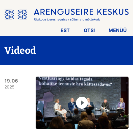
Jäta
menüü
vahele
Riigikogu juures tegutsev sõltumatu mõttekoda
EST
OTSI
MENÜÜ
Videod
19.06
2025