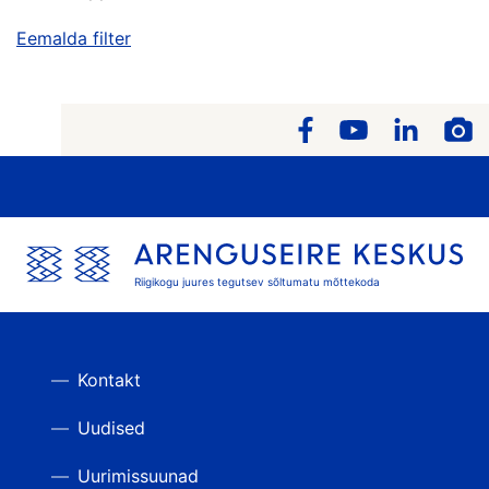
Eemalda filter
Riigikogu juures tegutsev sõltumatu mõttekoda
Kontakt
Uudised
Uurimissuunad