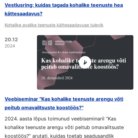
Vestlusring: kuidas tagada kohalike teenuste hea
kättesaadavus?
Kohalike avalike teenuste kättesaadavuse tulevik
20.12
2024
Veebiseminar "Kas kohalike teenuste arengu võti
peitub omavalitsuste koostöös?"
2024. aasta lõpus toimunud veebiseminaril “Kas
kohalike teenuste arengu võti peitub omavalitsuste
koostöös?” arutati, kuidas toetab seadusandlik