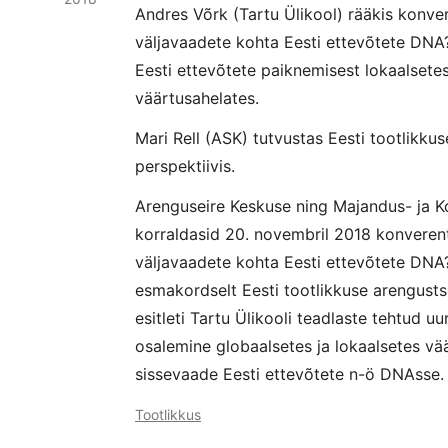
Andres Võrk (Tartu Ülikool) rääkis konve
väljavaadete kohta Eesti ettevõtete DNA
Eesti ettevõtete paiknemisest lokaalsetes
väärtusahelates.
Mari Rell (ASK) tutvustas Eesti tootlikku
perspektiivis.
Arenguseire Keskuse ning Majandus- ja 
korraldasid 20. novembril 2018 konveren
väljavaadete kohta Eesti ettevõtete DNA?”
esmakordselt Eesti tootlikkuse arengust
esitleti Tartu Ülikooli teadlaste tehtud u
osalemine globaalsetes ja lokaalsetes vä
sissevaade Eesti ettevõtete n-ö DNAsse.
Tootlikkus