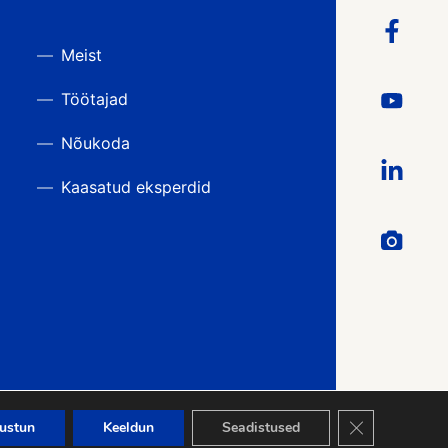
Meist
Töötajad
Nõukoda
Kaasatud eksperdid
Close GDPR Co
ustun
Keeldun
Seadistused