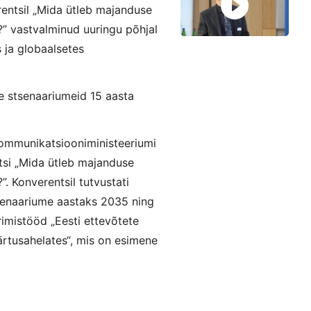
rentsil „Mida ütleb majanduse
?” vastvalminud uuringu põhjal
 ja globaalsetes
se stsenaariumeid 15 aasta
Kommunikatsiooniministeeriumi
tsi „Mida ütleb majanduse
. Konverentsil tutvustati
senaariume aastaks 2035 ning
urimistööd „Eesti ettevõtete
ärtusahelates“, mis on esimene