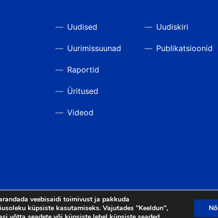
Uudised
Uudiskiri
Uurimissuunad
Publikatsioonid
Raportid
Üritused
Videod
arandada veebisaidi toimivust ja pakkuda
usoleku küpsiste kasutamiseks. Vajutades "Keeldun",
Nõ
asi võtta seadete või küpsiste lehel
küpsiste seaded
.