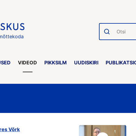
Otsi
 mõttekoda
USED
VIDEOD
PIKKSILM
UUDISKIRI
PUBLIKATSI
res Võrk