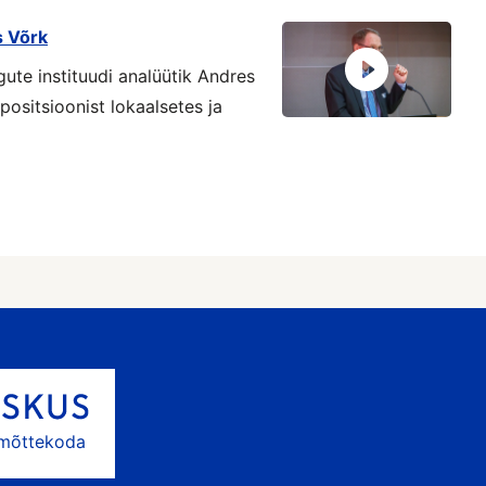
s Võrk
gute instituudi analüütik Andres
positsioonist lokaalsetes ja
 mõttekoda