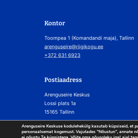
Kontor
Toompea 1 (Komandandi maja), Tallinn
arenguseire@riigikogu.ee
+372 631 6923
Postiaadress
Arenguseire Keskus
Lossi plats 1a
15165 Tallinn
Arenguseire Keskuse kodulehekülg kasutab küpsiseid, et p
personaalsemat kogemust. Vajutades "Nõustun", annate nõ
ei nõustu Te küpsistega. Võite oma nõusoleku igal ajal tag