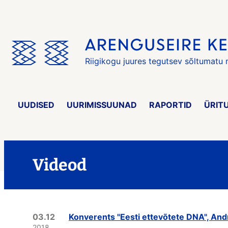
Jäta
menüü
vahele
Riigikogu juures tegutsev sõltumatu
UUDISED
UURIMISSUUNAD
RAPORTID
ÜRIT
Videod
03.12
Konverents "Eesti ettevõtete DNA", And
2018