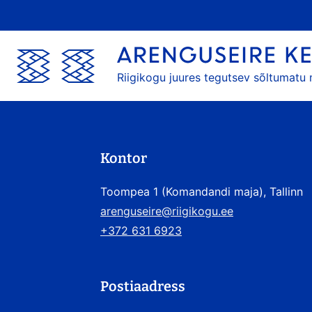
Riigikogu juures tegutsev sõltumatu
Kontor
Toompea 1 (Komandandi maja), Tallinn
arenguseire@riigikogu.ee
+372 631 6923
Postiaadress