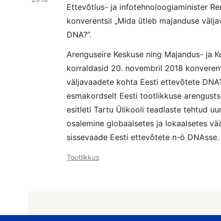
Ettevõtlus- ja infotehnoloogiaminister Re
konverentsil „Mida ütleb majanduse välja
DNA?”.
Arenguseire Keskuse ning Majandus- ja 
korraldasid 20. novembril 2018 konveren
väljavaadete kohta Eesti ettevõtete DNA?”
esmakordselt Eesti tootlikkuse arengust
esitleti Tartu Ülikooli teadlaste tehtud u
osalemine globaalsetes ja lokaalsetes vä
sissevaade Eesti ettevõtete n-ö DNAsse.
Tootlikkus