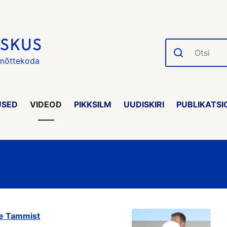
Otsi
 mõttekoda
USED
VIDEOD
PIKKSILM
UUDISKIRI
PUBLIKATSI
ne Tammist