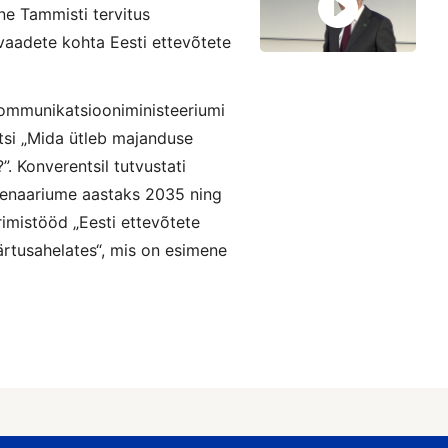
ne Tammisti tervitus
vaadete kohta Eesti ettevõtete
Kommunikatsiooniministeeriumi
tsi „Mida ütleb majanduse
. Konverentsil tutvustati
senaariume aastaks 2035 ning
urimistööd „Eesti ettevõtete
ärtusahelates“, mis on esimene