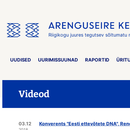
Jäta
menüü
vahele
Riigikogu juures tegutsev sõltumatu
UUDISED
UURIMISSUUNAD
RAPORTID
ÜRIT
Videod
03.12
Konverents "Eesti ettevõtete DNA", Re
2018