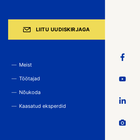
LIITU UUDISKIRJAGA
Meist
Töötajad
Nõukoda
Kaasatud eksperdid