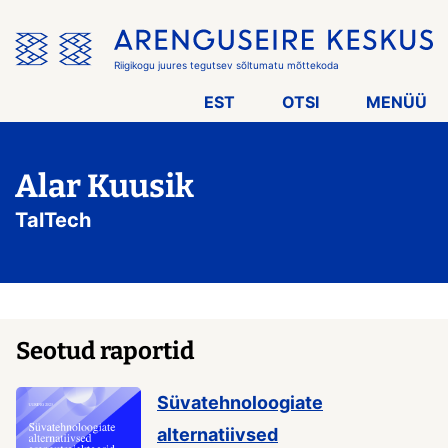
Jäta
menüü
vahele
Riigikogu juures tegutsev sõltumatu mõttekoda
EST
OTSI
MENÜÜ
Alar Kuusik
TalTech
Seotud raportid
Süvatehnoloogiate
alternatiivsed