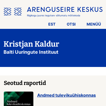
Jäta
menüü
vahele
Riigikogu juures tegutsev sõltumatu mõttekoda
EST
OTSI
MENÜÜ
Kristjan Kaldur
Balti Uuringute Instituut
Seotud raportid
Andmed tulevikuühiskonnas