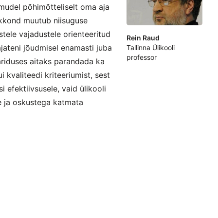
udel põhimõtteliselt oma aja
eskkond muutub niisuguse
astele vajadustele orienteeritud
Rein Raud
ateni jõudmisel enamasti juba
Tallinna Ülikooli
professor
ariduses aitaks parandada ka
kvaliteedi kriteeriumist, sest
 efektiivsusele, vaid ülikooli
e ja oskustega katmata