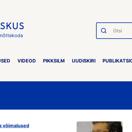
Otsi
 mõttekoda
USED
VIDEOD
PIKKSILM
UUDISKIRI
PUBLIKATSI
ja võimalused