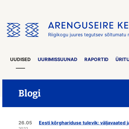
Jäta
menüü
vahele
Riigikogu juures tegutsev sõltumatu
UUDISED
UURIMISSUUNAD
RAPORTID
ÜRIT
Blogi
26.05
Eesti kõrghariduse tulevik: väljavaated 
2022