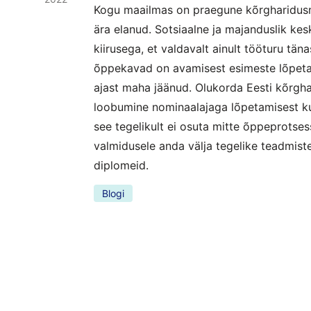
Kogu maailmas on praegune kõrgharidusm
ära elanud. Sotsiaalne ja majanduslik k
kiirusega, et valdavalt ainult tööturu tän
õppekavad on avamisest esimeste lõpetaj
ajast maha jäänud. Olukorda Eesti kõrgh
loobumine nominaalajaga lõpetamisest kui 
see tegelikult ei osuta mitte õppeprotsessi
valmidusele anda välja tegelike teadmist
diplomeid.
Blogi