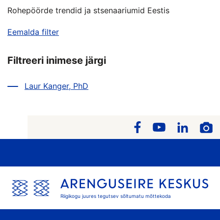
Rohepöörde trendid ja stsenaariumid Eestis
Eemalda filter
Filtreeri inimese järgi
Laur Kanger, PhD
Riigikogu juures tegutsev sõltumatu mõttekoda