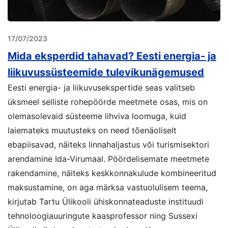
17/07/2023
Mida eksperdid tahavad? Eesti energia- ja
liikuvussüsteemide tulevikunägemused
Eesti energia- ja liikuvusekspertide seas valitseb
üksmeel selliste rohepöörde meetmete osas, mis on
olemasolevaid süsteeme lihviva loomuga, kuid
laiemateks muutusteks on need tõenäoliselt
ebapiisavad, näiteks linnahaljastus või turismisektori
arendamine Ida-Virumaal. Pöördelisemate meetmete
rakendamine, näiteks keskkonnakulude kombineeritud
maksustamine, on aga märksa vastuolulisem teema,
kirjutab Tartu Ülikooli ühiskonnateaduste instituudi
tehnoloogiauuringute kaasprofessor ning Sussexi