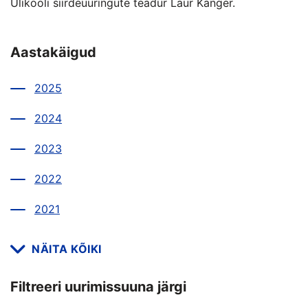
Ülikooli siirdeuuringute teadur Laur Kanger.
Aastakäigud
2025
2024
2023
2022
2021
NÄITA KÕIKI
Filtreeri uurimissuuna järgi