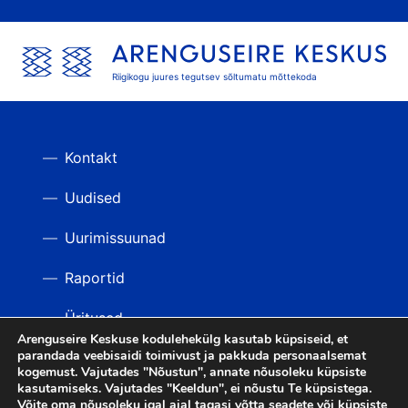
Riigikogu juures tegutsev sõltumatu mõttekoda
Kontakt
Uudised
Uurimissuunad
Raportid
Üritused
Arenguseire Keskuse kodulehekülg kasutab küpsiseid, et
parandada veebisaidi toimivust ja pakkuda personaalsemat
Videod
TAGASI ÜLES
kogemust. Vajutades "Nõustun", annate nõusoleku küpsiste
kasutamiseks. Vajutades "Keeldun", ei nõustu Te küpsistega.
Võite oma nõusoleku igal ajal tagasi võtta seadete või küpsiste