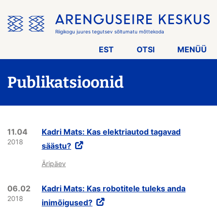
Jäta
menüü
vahele
Riigikogu juures tegutsev sõltumatu mõttekoda
EST
OTSI
MENÜÜ
Publikatsioonid
11.04
Kadri Mats: Kas elektriautod tagavad
2018
säästu?
Äripäev
06.02
Kadri Mats: Kas robotitele tuleks anda
2018
inimõigused?