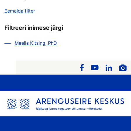
Eemalda filter
Filtreeri inimese järgi
Meelis Kitsing, PhD
Riigikogu juures tegutsev sõltumatu mõttekoda