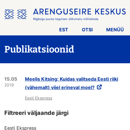
Jäta
menüü
vahele
Riigikogu juures tegutsev sõltumatu mõttekoda
EST
OTSI
MENÜÜ
Publikatsioonid
15.05
Meelis Kitsing: Kuidas valitseda Eesti riiki
2019
(vähemalt) viiel erineval moel?
Eesti Ekspress
Filtreeri väljaande järgi
Eesti Ekspress