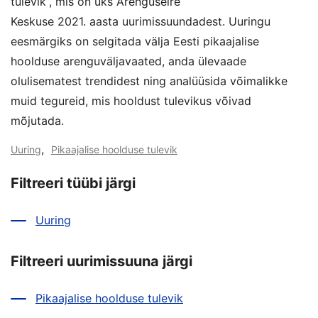
tulevik”, mis on üks Arenguseire
Keskuse 2021. aasta uurimissuundadest. Uuringu
eesmärgiks on selgitada välja Eesti pikaajalise
hoolduse arenguväljavaated, anda ülevaade
olulisematest trendidest ning analüüsida võimalikke
muid tegureid, mis hooldust tulevikus võivad
mõjutada.
,
Uuring
Pikaajalise hoolduse tulevik
Filtreeri tüübi järgi
Uuring
Filtreeri uurimissuuna järgi
Pikaajalise hoolduse tulevik