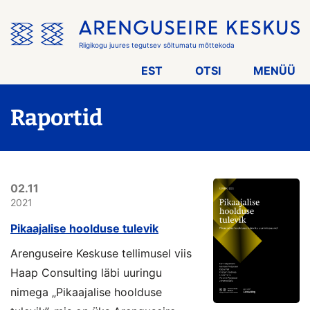
Jäta
menüü
vahele
Riigikogu juures tegutsev sõltumatu mõttekoda
EST
OTSI
MENÜÜ
Raportid
02.11
2021
Pikaajalise hoolduse tulevik
Arenguseire Keskuse tellimusel viis
Haap Consulting läbi uuringu
nimega „Pikaajalise hoolduse