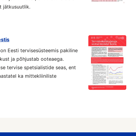
t jätkusuutlik.
stis
n Eesti tervisesüsteemis pakiline
kust ja põhjustab ooteaega.
e tervise spetsialistide seas, ent
tatel ka mittekliiniliste