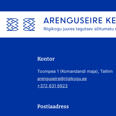
Riigikogu juures tegutsev sõltumatu
Kontor
Toompea 1 (Komandandi maja), Tallinn
arenguseire@riigikogu.ee
+372 631 6923
Postiaadress