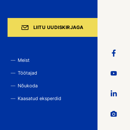
LIITU UUDISKIRJAGA
Meist
Töötajad
Nõukoda
Kaasatud eksperdid