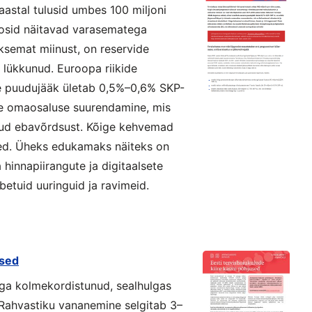
 aastal tulusid umbes 100 miljoni
oosid näitavad varasematega
ksemat miinust, on reservide
lükkunud. Euroopa riikide
ne puudujääk ületab 0,5%–0,6% SKP-
ste omaosaluse suurendamine, mis
nud ebavõrdsust. Kõige kehvemad
sed. Üheks edukamaks näiteks on
hinnapiirangute ja digitaalsete
betuid uuringuid ja ravimeid.
used
aga kolmekordistunud, sealhulgas
 Rahvastiku vananemine selgitab 3–