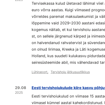
Tervisekassa kulud ületavad lähimal viiel
euro võrra aastas. Kuigi viimased progn
võrreldes paremat maksulaekumist ja väi
lõppemine vaid 2029–2030 aastani edasi 
kogemus näitab, et kui tervishoiu aasta
st, on sellele järgnenud kärped ja inime
on halvendanud rahvatervist ja süvenda
on olnud Iirimaa, Kreeka ja Läti kogemu
Holland, kus suudeti kulukasvu pidurdada 
seiresüsteemide abil, mis vähendavad tar
,
Lühiraport
Tervishoiu jätkusuutlikkus
29.08
Eesti tervishoiukulude kiire kasvu põhj
2025
Eesti tervishoiukulud on viimase 15 aast
viimasel kümnel aastal kahekordistunud.