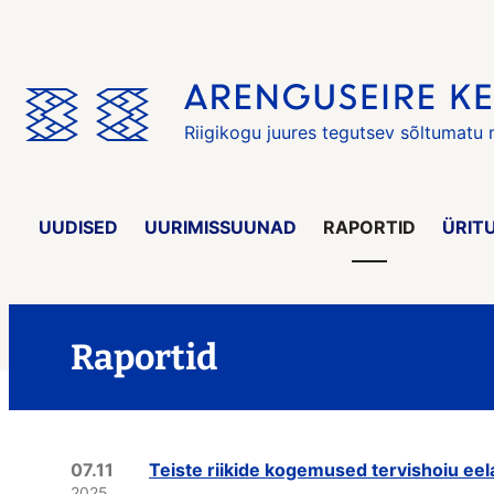
Jäta
menüü
vahele
Riigikogu juures tegutsev sõltumatu
UUDISED
UURIMISSUUNAD
RAPORTID
ÜRIT
Raportid
07.11
Teiste riikide kogemused tervishoiu eela
2025