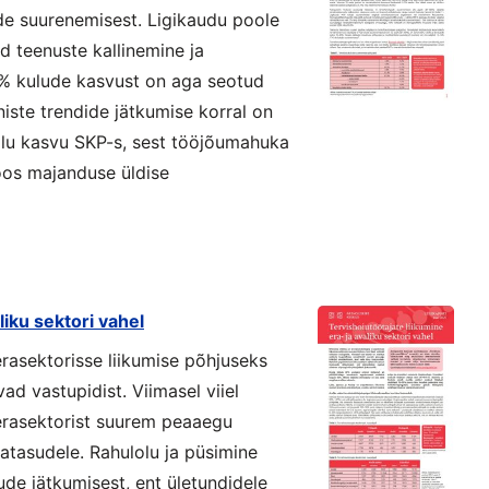
de suurenemisest. Ligikaudu poole
 teenuste kallinemine ja
0% kulude kasvust on aga seotud
iste trendide jätkumise korral on
alu kasvu SKP-s, sest tööjõumahuka
oos majanduse üldise
liku sektori vahel
erasektorisse liikumise põhjuseks
d vastupidist. Viimasel viiel
 erasektorist suurem peaaegu
satasudele. Rahulolu ja püsimine
ude jätkumisest, ent ületundidele