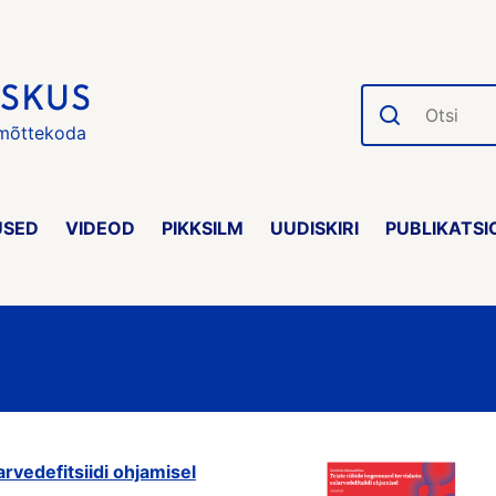
Otsi
 mõttekoda
USED
VIDEOD
PIKKSILM
UUDISKIRI
PUBLIKATSI
rvedefitsiidi ohjamisel