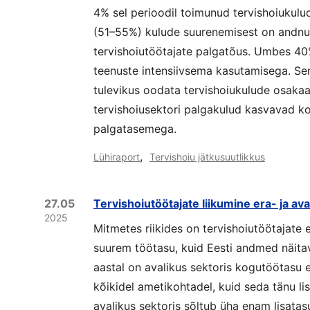
4% sel perioodil toimunud tervishoiukulu
(51–55%) kulude suurenemisest on andnud
tervishoiutöötajate palgatõus. Umbes 4
teenuste intensiivsema kasutamisega. Sen
tulevikus oodata tervishoiukulude osaka
tervishoiusektori palgakulud kasvavad k
palgatasemega.
,
Lühiraport
Tervishoiu jätkusuutlikkus
27.05
Tervishoiutöötajate liikumine era- ja ava
2025
Mitmetes riikides on tervishoiutöötajate 
suurem töötasu, kuid Eesti andmed näitava
aastal on avalikus sektoris kogutöötasu
kõikidel ametikohtadel, kuid seda tänu li
avalikus sektoris sõltub üha enam lisatas