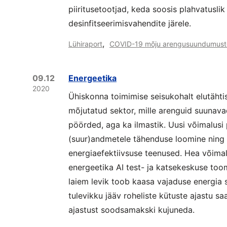
piiritusetootjad, keda soosis plahvatusli
desinfitseerimisvahendite järele.
,
Lühiraport
COVID-19 mõju arengusuundumust
09.12
Energeetika
2020
Ühiskonna toimimise seisukohalt elutähtis 
mõjutatud sektor, mille arenguid suunava
pöörded, aga ka ilmastik. Uusi võimalusi 
(suur)andmetele tähenduse loomine ning 
energiaefektiivsuse teenused. Hea võima
energeetika AI test- ja katsekeskuse too
laiem levik toob kaasa vajaduse energia 
tulevikku jääv roheliste kütuste ajastu sa
ajastust soodsamakski kujuneda.