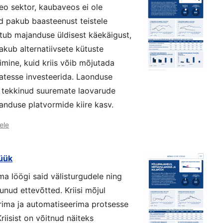
eo sektor, kaubaveos ei ole
nd pakub baasteenust teistele
tub majanduse üldisest käekäigust,
pakub alternatiivsete kütuste
rimine, kuid kriis võib mõjutada
atesse investeerida. Laonduse
ga tekkinud suuremate laovarude
anduse platvormide kiire kasv.
ele
üük
ma löögi said välisturgudele ning
unud ettevõtted. Kriisi mõjul
erima ja automatiseerima protsesse
iisist on võitnud näiteks