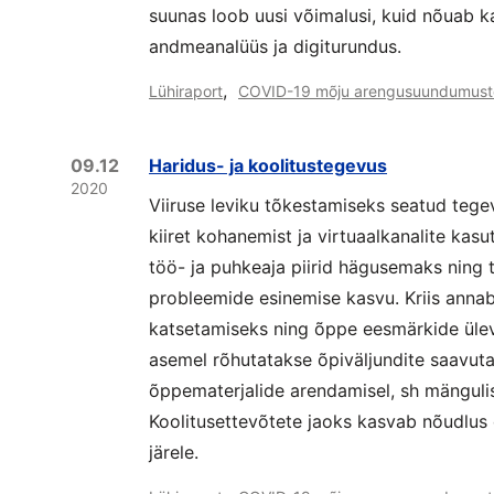
suunas loob uusi võimalusi, kuid nõuab ka
andmeanalüüs ja digiturundus.
,
Lühiraport
COVID-19 mõju arengusuundumust
09.12
Haridus- ja koolitustegevus
2020
Viiruse leviku tõkestamiseks seatud tege
kiiret kohanemist ja virtuaalkanalite kas
töö- ja puhkeaja piirid hägusemaks ning
probleemide esinemise kasvu. Kriis anna
katsetamiseks ning õppe eesmärkide üle
asemel rõhutatakse õpiväljundite saavutam
õppematerjalide arendamisel, sh mänguli
Koolitusettevõtete jaoks kasvab nõudlus e
järele.