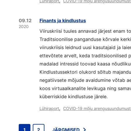
,
Lühiraport
COVID-19 mõju arengusuundumust
09.12
Finants ja kindlustus
2020
Viiruskriisi tuules annavad järjest enam t
Traditsioonilise panganduse kõrvale kerk
viiruskriisis leidnud uusi kasutajaid ja l
ettevõtete arvelt, keda traditsioonilised p
madalad intressid toovad kaasa nõudlikum
Kindlustussektori olukord sõltub majandu
negatiivsete mõjude avaldumine võtab ae
koos virtuaalkanalite levikuga ning sam
küberriskide kindlustuse järele.
,
Lühiraport
COVID-19 mõju arengusuundumust
1
2
JÄRGMISED