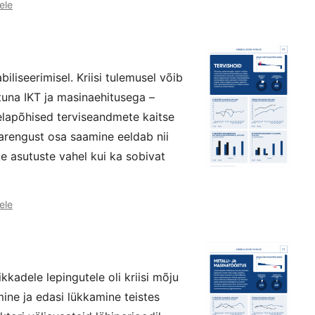
ele
liseerimisel. Kriisi tulemusel võib
tuna IKT ja masinaehitusega –
elapõhised terviseandmete kaitse
 arengust osa saamine eeldab nii
ke asutuste vahel kui ka sobivat
ele
kkadele lepingutele oli kriisi mõju
ine ja edasi lükkamine teistes