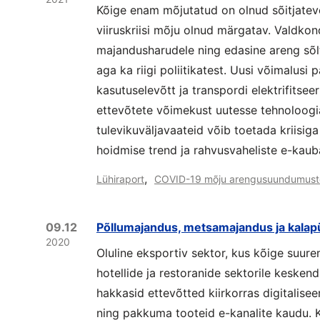
Kõige enam mõjutatud on olnud sõitjatev
viiruskriisi mõju olnud märgatav. Valdko
majandusharudele ning edasine areng sõl
aga ka riigi poliitikatest. Uusi võimalusi 
kasutuselevõtt ja transpordi elektrifitsee
ettevõtete võimekust uutesse tehnoloogi
tulevikuväljavaateid võib toetada kriisi
hoidmise trend ja rahvusvaheliste e-kaub
,
Lühiraport
COVID-19 mõju arengusuundumust
09.12
Põllumajandus, metsamajandus ja kalap
2020
Oluline eksportiv sektor, kus kõige suure
hotellide ja restoranide sektorile keskend
hakkasid ettevõtted kiirkorras digitalise
ning pakkuma tooteid e-kanalite kaudu. Kr