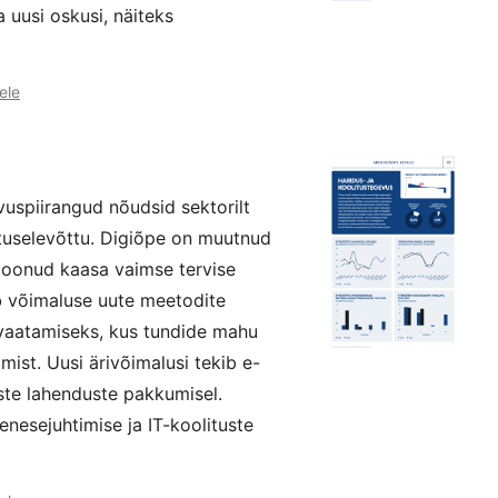
 uusi oskusi, näiteks
ele
vuspiirangud nõudsid sektorilt
utuselevõttu. Digiõpe on muutnud
 toonud kaasa vaimse tervise
b võimaluse uute meetodite
vaatamiseks, kus tundide mahu
ist. Uusi ärivõimalusi tekib e-
ste lahenduste pakkumisel.
nesejuhtimise ja IT-koolituste