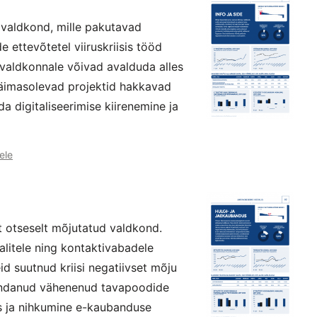
 valdkond, mille pakutavad
ettevõtetel viiruskriisis tööd
 valdkonnale võivad avalduda alles
käimasolevad projektid hakkavad
a digitaliseerimise kiirenemine ja
ele
t otseselt mõjutatud valdkond.
alitele ning kontaktivabadele
id suutnud kriisi negatiivset mõju
sendanud vähenenud tavapoodide
s ja nihkumine e-kaubanduse