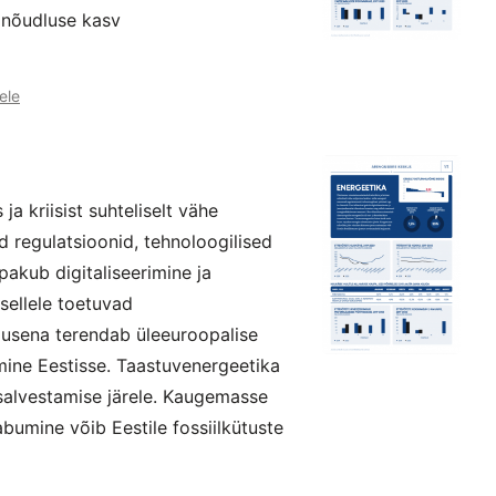
k nõudluse kasv
ele
ja kriisist suhteliselt vähe
d regulatsioonid, tehnoloogilised
pakub digitaliseerimine ja
sellele toetuvad
lusena terendab üleeuroopalise
mine Eestisse. Taastuvenergeetika
salvestamise järele. Kaugemasse
abumine võib Eestile fossiilkütuste