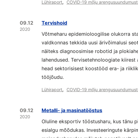
,
Lühiraport
COVID-19 mõju arengusuundumust
09.12
Tervishoid
2020
Võtmeharu epidemioloogilise olukorra stabi
valdkonnas tekkida uusi ärivõimalusi seo
näiteks diagnoosimise robotid ja plokiah
lahendused. Tervisetehnoloogiate kiirest
head sektorisisest koostööd era- ja riikli
tööjõudu.
,
Lühiraport
COVID-19 mõju arengusuundumust
09.12
Metalli- ja masinatööstus
2020
Oluline eksportiv tööstusharu, kus tänu pi
esialgu mõõdukas. Investeeringute kärpim