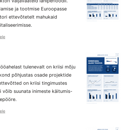
ori väljavaateid lähiperioodil.
damise ja tootmise Euroopasse
tori ettevõtetelt mahukaid
taliseerimisse.
ele
ööahelast tulenevalt on kriisi mõju
kkond põhjustas osade projektide
ttevõtted on kriisi tingimustes
 võib suunata inimeste käitumis-
hepööre.
ele