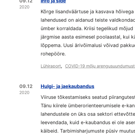
09.12
Info ja side
2020
Kõrge lisandväärtuse ja kasvava hõivega
lahendused on aidanud teiste valdkondade 
ümber korraldada. Kriisi tegelikud mõjud
järgmise aasta esimesel poolaastal, kui 
lõppema. Uusi ärivõimalusi võivad pakkud
rohepööre.
,
Lühiraport
COVID-19 mõju arengusuundumust
09.12
Hulgi- ja jaekaubandus
2020
Viiruse tõkestamiseks seatud piirangutes
Tänu kiirele ümberorienteerumisele e-kan
lahendustele on üks osa sektori ettevõtte
leevendada, kuid e-kaubandus ei ole a
käibeid. Tarbimisharjumuste püsiv muutu