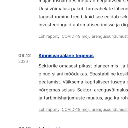
majandusharudes mõjutab negatiivselt sekt
Uusi võimalusi pakub tarneahelate lühen
tagasitoomine trend, kuid see eeldab sek
investeeringuid automatiseerimisse ja digi
,
Lühiraport
COVID-19 mõju arengusuundumust
09.12
Kinnisvaraalane tegevus
2020
Sektorile omasest pikast planeerimis- ja t
olnud siiani mõõdukas. Ebastabiilne kes
peatamist. Väiksema kapitaliseeritusega e
nõrgemas seisus. Sektori arenguvõimalusi
ja tarbimisharjumuste muutus, aga ka ro
,
Lühiraport
COVID-19 mõju arengusuundumust