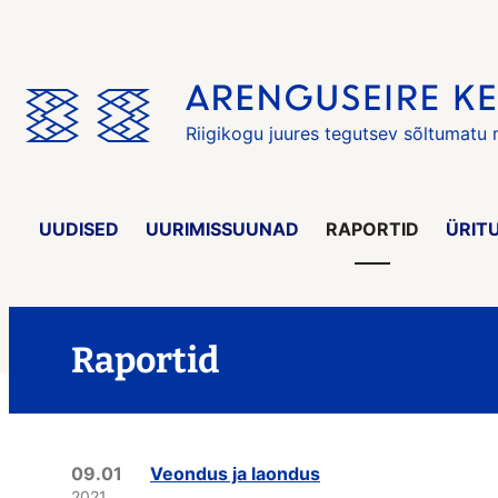
Jäta
menüü
vahele
Riigikogu juures tegutsev sõltumatu
UUDISED
UURIMISSUUNAD
RAPORTID
ÜRIT
Raportid
09.01
Veondus ja laondus
2021