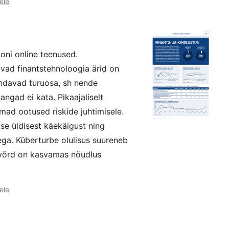
ele
ooni online teenused.
ivad finantstehnoloogia ärid on
aiendavad turuosa, sh nende
angad ei kata. Pikaajaliselt
ad ootused riskide juhtimisele.
se üldisest käekäigust ning
ga. Küberturbe olulisus suureneb
avõrd on kasvamas nõudlus
ele