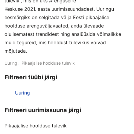
tulevik”, mis on üks Arenguseire
Keskuse 2021. aasta uurimissuundadest. Uuringu
eesmärgiks on selgitada välja Eesti pikaajalise
hoolduse arenguväljavaated, anda ülevaade
olulisematest trendidest ning analüüsida võimalikke
muid tegureid, mis hooldust tulevikus võivad
mõjutada.
,
Uuring
Pikaajalise hoolduse tulevik
Filtreeri tüübi järgi
Uuring
Filtreeri uurimissuuna järgi
Pikaajalise hoolduse tulevik