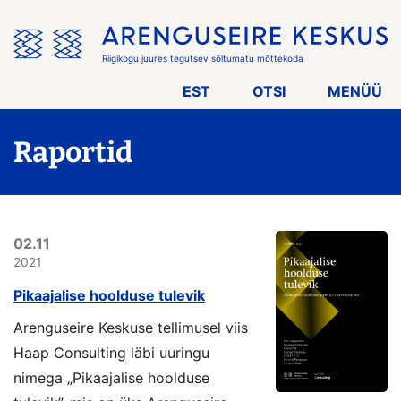
Jäta
menüü
vahele
Riigikogu juures tegutsev sõltumatu mõttekoda
EST
OTSI
MENÜÜ
Raportid
02.11
2021
Pikaajalise hoolduse tulevik
Arenguseire Keskuse tellimusel viis
Haap Consulting läbi uuringu
nimega „Pikaajalise hoolduse