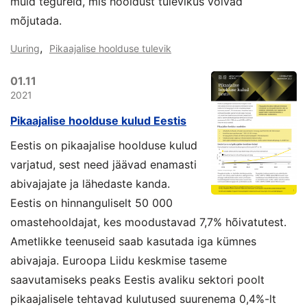
muid tegureid, mis hooldust tulevikus võivad
mõjutada.
,
Uuring
Pikaajalise hoolduse tulevik
01.11
2021
Pikaajalise hoolduse kulud Eestis
Eestis on pikaajalise hoolduse kulud
varjatud, sest need jäävad enamasti
abivajajate ja lähedaste kanda.
Eestis on hinnanguliselt 50 000
omastehooldajat, kes moodustavad 7,7% hõivatutest.
Ametlikke teenuseid saab kasutada iga kümnes
abivajaja. Euroopa Liidu keskmise taseme
saavutamiseks peaks Eestis avaliku sektori poolt
pikaajalisele tehtavad kulutused suurenema 0,4%-lt