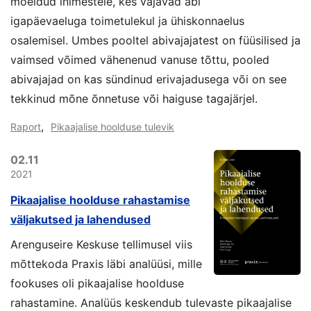
mõeldud inimestele, kes vajavad abi
igapäevaeluga toimetulekul ja ühiskonnaelus
osalemisel. Umbes pooltel abivajajatest on füüsilised ja
vaimsed võimed vähenenud vanuse tõttu, pooled
abivajajad on kas sündinud erivajadusega või on see
tekkinud mõne õnnetuse või haiguse tagajärjel.
,
Raport
Pikaajalise hoolduse tulevik
02.11
2021
Pikaajalise hoolduse rahastamise
väljakutsed ja lahendused
Arenguseire Keskuse tellimusel viis
mõttekoda Praxis läbi analüüsi, mille
fookuses oli pikaajalise hoolduse
rahastamine. Analüüs keskendub tulevaste pikaajalise