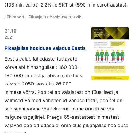
(108 mln eurot) 2,2%-le SKT-st (590 mln eurot aastas).
,
Lühiraport
Pikaajalise hoolduse tulevik
31.10
2021
Pikaajalise hoolduse vajadus Eestis
Eestis vajab lähedaste-tuttavate
kõrvalabi hinnanguliselt 160 000-
190 000 inimest ja abivajajate hulk
kasvab 2050. aastaks 26 000
inimese võrra. Pooltel abivajajatest on füüsilised ja
vaimsed võimed vähenenud vanuse tõttu, pooltel on
see sünnipärane või tekkinud mõne õnnetuse või
haiguse tagajärjel. Praegu 65-aastastest inimestest
vajavad pooled edaspidi oma elus pikaajalise hoolduse