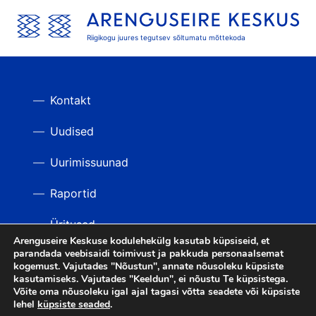
Riigikogu juures tegutsev sõltumatu mõttekoda
Kontakt
Uudised
Uurimissuunad
Raportid
Üritused
Arenguseire Keskuse kodulehekülg kasutab küpsiseid, et
parandada veebisaidi toimivust ja pakkuda personaalsemat
Videod
TAGASI ÜLES
kogemust. Vajutades "Nõustun", annate nõusoleku küpsiste
kasutamiseks. Vajutades "Keeldun", ei nõustu Te küpsistega.
Võite oma nõusoleku igal ajal tagasi võtta seadete või küpsiste
lehel
küpsiste seaded
.