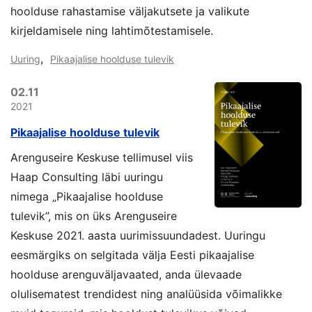
hoolduse rahastamise väljakutsete ja valikute
kirjeldamisele ning lahtimõtestamisele.
,
Uuring
Pikaajalise hoolduse tulevik
02.11
2021
Pikaajalise hoolduse tulevik
Arenguseire Keskuse tellimusel viis
Haap Consulting läbi uuringu
nimega „Pikaajalise hoolduse
tulevik”, mis on üks Arenguseire
Keskuse 2021. aasta uurimissuundadest. Uuringu
eesmärgiks on selgitada välja Eesti pikaajalise
hoolduse arenguväljavaated, anda ülevaade
olulisematest trendidest ning analüüsida võimalikke