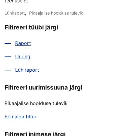
teenuseid.
,
Lühiraport
Pikaajalise hoolduse tulevik
Filtreeri tüübi järgi
Raport
Uuring
Lühiraport
Filtreeri uurimissuuna järgi
Pikaajalise hoolduse tulevik
Eemalda filter
Filtreeri inimese järgi