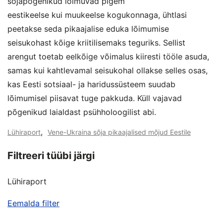
sõjapõgenikud lõimuvad pigem
eestikeelse kui muukeelse kogukonnaga, ühtlasi
peetakse seda pikaajalise eduka lõimumise
seisukohast kõige kriitilisemaks teguriks. Sellist
arengut toetab eelkõige võimalus kiiresti tööle asuda,
samas kui kahtlevamal seisukohal ollakse selles osas,
kas Eesti sotsiaal- ja haridussüsteem suudab
lõimumisel piisavat tuge pakkuda. Küll vajavad
põgenikud laialdast psühholoogilist abi.
,
Lühiraport
Vene-Ukraina sõja pikaajalised mõjud Eestile
Filtreeri tüübi järgi
Lühiraport
Eemalda filter