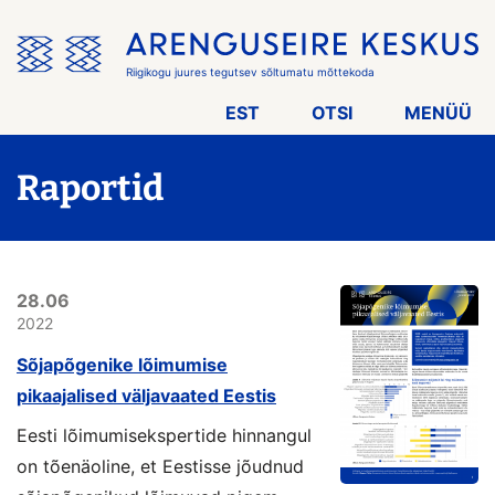
Jäta
menüü
vahele
Riigikogu juures tegutsev sõltumatu mõttekoda
EST
OTSI
MENÜÜ
Raportid
28.06
2022
Sõjapõgenike lõimumise
pikaajalised väljavaated Eestis
Eesti lõimumisekspertide hinnangul
on tõenäoline, et Eestisse jõudnud