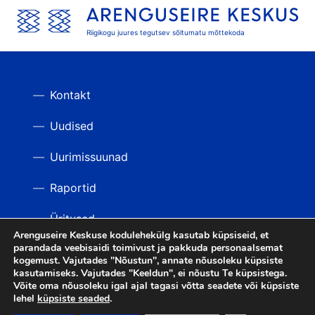
Riigikogu juures tegutsev sõltumatu mõttekoda
Kontakt
Uudised
Uurimissuunad
Raportid
Üritused
Arenguseire Keskuse kodulehekülg kasutab küpsiseid, et
parandada veebisaidi toimivust ja pakkuda personaalsemat
Videod
TAGASI ÜLES
kogemust. Vajutades "Nõustun", annate nõusoleku küpsiste
kasutamiseks. Vajutades "Keeldun", ei nõustu Te küpsistega.
Võite oma nõusoleku igal ajal tagasi võtta seadete või küpsiste
lehel
küpsiste seaded
.
LIITU UUDISKIRJAGA