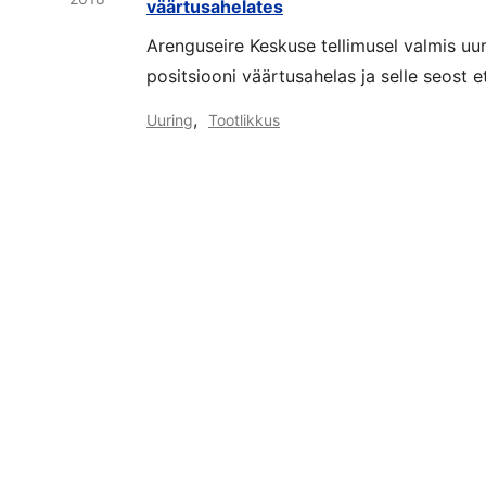
väärtusahelates
Arenguseire Keskuse tellimusel valmis uur
positsiooni väärtusahelas ja selle seost 
,
Uuring
Tootlikkus