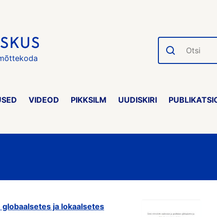
Otsi
 mõttekoda
USED
VIDEOD
PIKKSILM
UUDISKIRI
PUBLIKATSI
 globaalsetes ja lokaalsetes