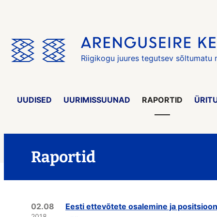
Jäta
menüü
vahele
Riigikogu juures tegutsev sõltumatu
UUDISED
UURIMISSUUNAD
RAPORTID
ÜRIT
Raportid
02.08
Eesti ettevõtete osalemine ja positsioon
2018