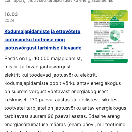
,
Lühiraport
Aktiivsed tarbijad tuleviku energiasüsteemis
16.03
2024
Kodumajapidamiste ja ettevõtete
jaotusvõrku tootmise ning
jaotusvõrgust tarbimise ülevaade
Eestis on ligi 10 000 majapidamist,
mis nii tarbivad jaotusvõrgust
elektrit kui toodavad jaotusvõrku elektrit.
Kodumajapidamiste poolt võrku antav energiakogus
on suurem võrgust võetavast energiakogusest
keskmiselt 130 päeval aastas. Juriidilistest isikutest
tootvatel tarbijatel on jaotusvõrku antav energiakogus
tarbitavast suurem 96 päeval aastas. Edasine areng
energiasõltumatuse määras (enam päevi, mil tootmine