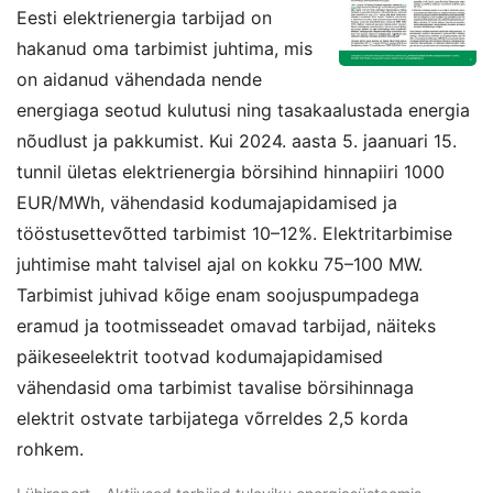
Eesti elektrienergia tarbijad on
hakanud oma tarbimist juhtima, mis
on aidanud vähendada nende
energiaga seotud kulutusi ning tasakaalustada energia
nõudlust ja pakkumist. Kui 2024. aasta 5. jaanuari 15.
tunnil ületas elektrienergia börsihind hinnapiiri 1000
EUR/MWh, vähendasid kodumajapidamised ja
tööstusettevõtted tarbimist 10–12%. Elektritarbimise
juhtimise maht talvisel ajal on kokku 75–100 MW.
Tarbimist juhivad kõige enam soojuspumpadega
eramud ja tootmisseadet omavad tarbijad, näiteks
päikeseelektrit tootvad kodumajapidamised
vähendasid oma tarbimist tavalise börsihinnaga
elektrit ostvate tarbijatega võrreldes 2,5 korda
rohkem.