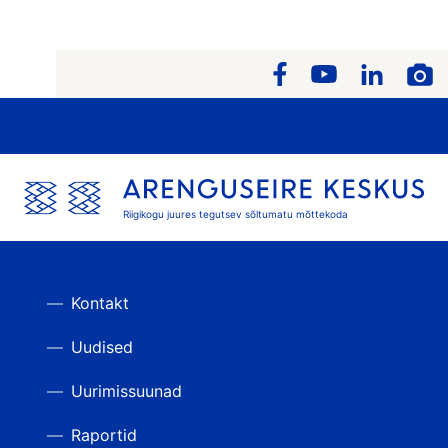
Riigikogu juures tegutsev sõltumatu mõttekoda
Kontakt
Uudised
Uurimissuunad
Raportid