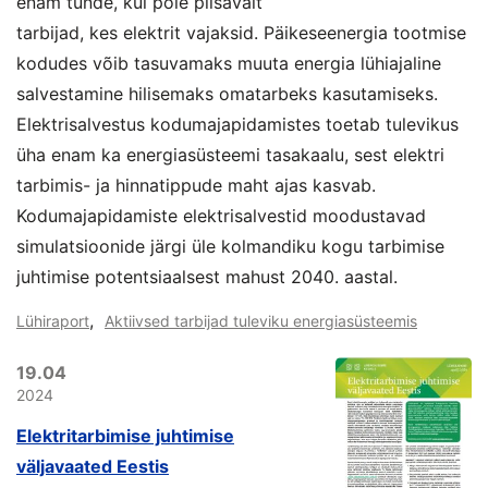
enam tunde, kui pole piisavalt
tarbijad, kes elektrit vajaksid. Päikeseenergia tootmise
kodudes võib tasuvamaks muuta energia lühiajaline
salvestamine hilisemaks omatarbeks kasutamiseks.
Elektrisalvestus kodumajapidamistes toetab tulevikus
üha enam ka energiasüsteemi tasakaalu, sest elektri
tarbimis- ja hinnatippude maht ajas kasvab.
Kodumajapidamiste elektrisalvestid moodustavad
simulatsioonide järgi üle kolmandiku kogu tarbimise
juhtimise potentsiaalsest mahust 2040. aastal.
,
Lühiraport
Aktiivsed tarbijad tuleviku energiasüsteemis
19.04
2024
Elektritarbimise juhtimise
väljavaated Eestis