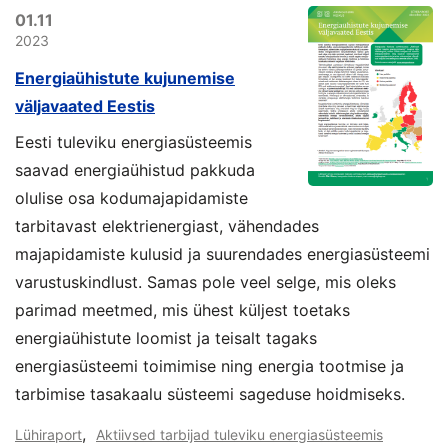
01.11
2023
Energiaühistute kujunemise
väljavaated Eestis
Eesti tuleviku energiasüsteemis
saavad energiaühistud pakkuda
olulise osa kodumajapidamiste
tarbitavast elektrienergiast, vähendades
majapidamiste kulusid ja suurendades energiasüsteemi
varustuskindlust. Samas pole veel selge, mis oleks
parimad meetmed, mis ühest küljest toetaks
energiaühistute loomist ja teisalt tagaks
energiasüsteemi toimimise ning energia tootmise ja
tarbimise tasakaalu süsteemi sageduse hoidmiseks.
,
Lühiraport
Aktiivsed tarbijad tuleviku energiasüsteemis