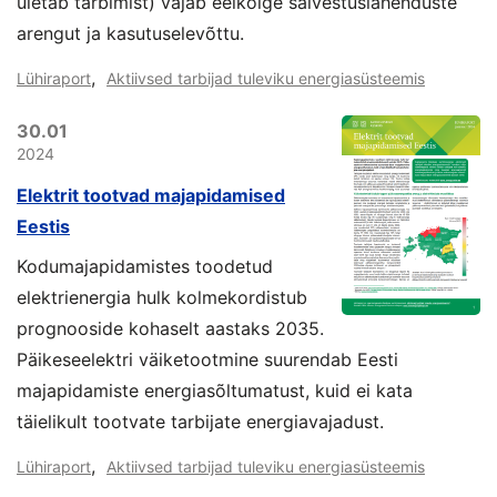
ületab tarbimist) vajab eelkõige salvestuslahenduste
arengut ja kasutuselevõttu.
,
Lühiraport
Aktiivsed tarbijad tuleviku energiasüsteemis
30.01
2024
Elektrit tootvad majapidamised
Eestis
Kodumajapidamistes toodetud
elektrienergia hulk kolmekordistub
prognooside kohaselt aastaks 2035.
Päikeseelektri väiketootmine suurendab Eesti
majapidamiste energiasõltumatust, kuid ei kata
täielikult tootvate tarbijate energiavajadust.
,
Lühiraport
Aktiivsed tarbijad tuleviku energiasüsteemis