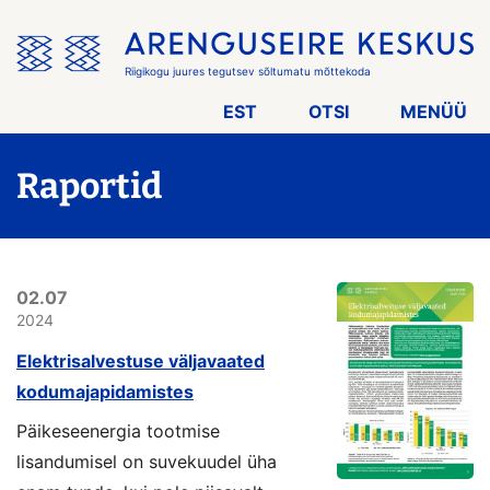
Jäta
menüü
vahele
Riigikogu juures tegutsev sõltumatu mõttekoda
EST
OTSI
MENÜÜ
Raportid
02.07
2024
Elektrisalvestuse väljavaated
kodumajapidamistes
Päikeseenergia tootmise
lisandumisel on suvekuudel üha