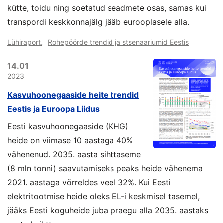
kütte, toidu ning soetatud seadmete osas, samas kui
transpordi keskkonnajälg jääb eurooplasele alla.
,
Lühiraport
Rohepöörde trendid ja stsenaariumid Eestis
14.01
2023
Kasvuhoonegaaside heite trendid
Eestis ja Euroopa Liidus
Eesti kasvuhoonegaaside (KHG)
heide on viimase 10 aastaga 40%
vähenenud. 2035. aasta sihttaseme
(8 mln tonni) saavutamiseks peaks heide vähenema
2021. aastaga võrreldes veel 32%. Kui Eesti
elektritootmise heide oleks EL-i keskmisel tasemel,
jääks Eesti koguheide juba praegu alla 2035. aastaks