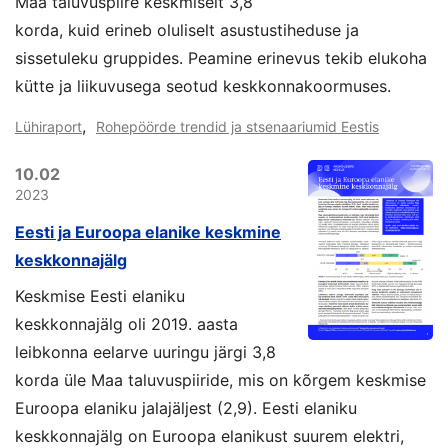
Maa taluvuspiire keskmiselt 3,8
korda, kuid erineb oluliselt asustustiheduse ja
sissetuleku gruppides. Peamine erinevus tekib elukoha
kütte ja liikuvusega seotud keskkonnakoormuses.
,
Lühiraport
Rohepöörde trendid ja stsenaariumid Eestis
10.02
2023
Eesti ja Euroopa elanike keskmine
keskkonnajälg
Keskmise Eesti elaniku
keskkonnajälg oli 2019. aasta
leibkonna eelarve uuringu järgi 3,8
korda üle Maa taluvuspiiride, mis on kõrgem keskmise
Euroopa elaniku jalajäljest (2,9). Eesti elaniku
keskkonnajälg on Euroopa elanikust suurem elektri,