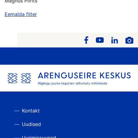
Magnus Piirits
Eemalda filter
Riigikogu juures tegutsev sõltumatu mõttekoda
Kontakt
Uudised
Uurimissuunad