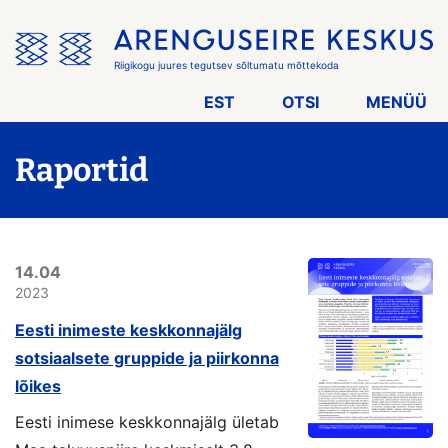
Jäta
menüü
vahele
Riigikogu juures tegutsev sõltumatu mõttekoda
EST
OTSI
MENÜÜ
Raportid
14.04
2023
Eesti inimeste keskkonnajälg
sotsiaalsete gruppide ja piirkonna
lõikes
Eesti inimese keskkonnajälg ületab