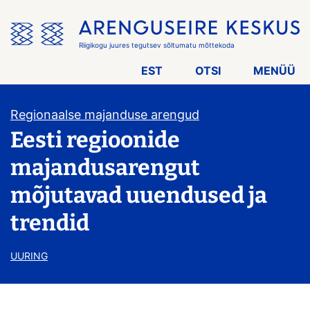
Jäta
menüü
vahele
Riigikogu juures tegutsev sõltumatu mõttekoda
EST
OTSI
MENÜÜ
Regionaalse majanduse arengud
Eesti regioonide
majandusarengut
mõjutavad uuendused ja
trendid
UURING