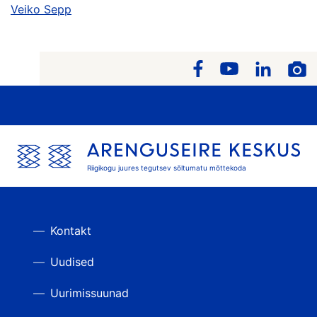
Veiko Sepp
Riigikogu juures tegutsev sõltumatu mõttekoda
Kontakt
Uudised
Uurimissuunad