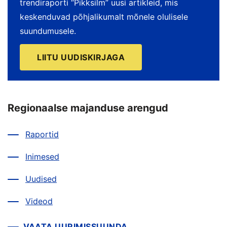
trendiraporti “Pikksilm” uusi artikleid, mis
keskenduvad põhjalikumalt mõnele olulisele
suundumusele.
LIITU UUDISKIRJAGA
Regionaalse majanduse arengud
Raportid
Inimesed
Uudised
Videod
VAATA UURIMISSUUNDA