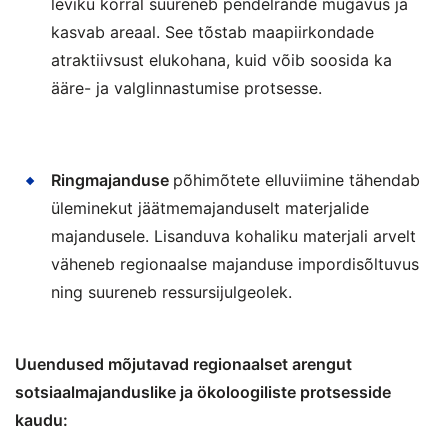
leviku korral suureneb pendelrände mugavus ja
kasvab areaal. See tõstab maapiirkondade
atraktiivsust elukohana, kuid võib soosida ka
ääre- ja valglinnastumise protsesse.
Ringmajanduse
põhimõtete elluviimine tähendab
üleminekut jäätmemajanduselt materjalide
majandusele. Lisanduva kohaliku materjali arvelt
väheneb regionaalse majanduse impordisõltuvus
ning suureneb ressursijulgeolek.
Uuendused mõjutavad regionaalset arengut
sotsiaalmajanduslike ja ökoloogiliste protsesside
kaudu: