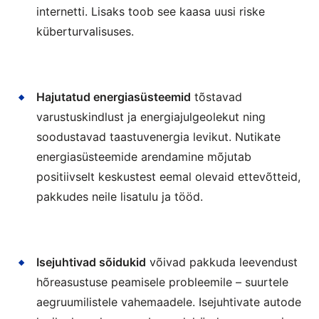
internetti. Lisaks toob see kaasa uusi riske
küberturvalisuses.
Hajutatud energiasüsteemid
tõstavad
varustuskindlust ja energiajulgeolekut ning
soodustavad taastuvenergia levikut. Nutikate
energiasüsteemide arendamine mõjutab
positiivselt keskustest eemal olevaid ettevõtteid,
pakkudes neile lisatulu ja tööd.
Isejuhtivad sõidukid
võivad pakkuda leevendust
hõreasustuse peamisele probleemile – suurtele
aegruumilistele vahemaadele. Isejuhtivate autode