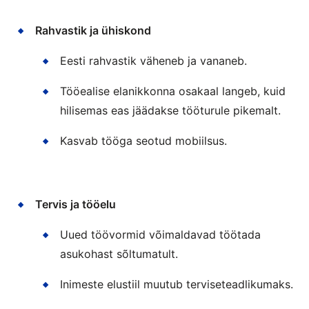
Rahvastik ja ühiskond
Eesti rahvastik väheneb ja vananeb.
Tööealise elanikkonna osakaal langeb, kuid
hilisemas eas jäädakse tööturule pikemalt.
Kasvab tööga seotud mobiilsus.
Tervis ja tööelu
Uued töövormid võimaldavad töötada
asukohast sõltumatult.
Inimeste elustiil muutub terviseteadlikumaks.