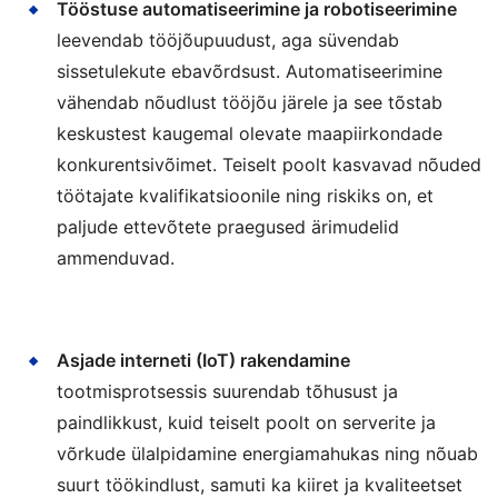
Tööstuse automatiseerimine ja robotiseerimine
leevendab tööjõupuudust, aga süvendab
sissetulekute ebavõrdsust. Automatiseerimine
vähendab nõudlust tööjõu järele ja see tõstab
keskustest kaugemal olevate maapiirkondade
konkurentsivõimet. Teiselt poolt kasvavad nõuded
töötajate kvalifikatsioonile ning riskiks on, et
paljude ettevõtete praegused ärimudelid
ammenduvad.
Asjade interneti (IoT) rakendamine
tootmisprotsessis suurendab tõhusust ja
paindlikkust, kuid teiselt poolt on serverite ja
võrkude ülalpidamine energiamahukas ning nõuab
suurt töökindlust, samuti ka kiiret ja kvaliteetset