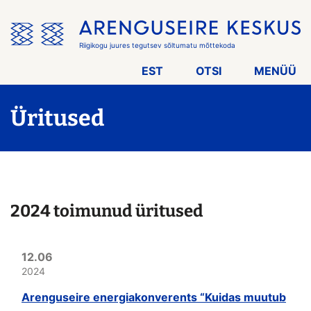
Jäta
menüü
vahele
Riigikogu juures tegutsev sõltumatu mõttekoda
EST
OTSI
MENÜÜ
Üritused
2024 toimunud üritused
12.06
2024
Arenguseire energiakonverents “Kuidas muutub