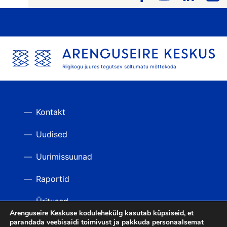
Riigikogu juures tegutsev sõltumatu mõttekoda
Kontakt
Uudised
Uurimissuunad
Raportid
Üritused
Arenguseire Keskuse kodulehekülg kasutab küpsiseid, et
parandada veebisaidi toimivust ja pakkuda personaalsemat
Videod
TAGASI ÜLES