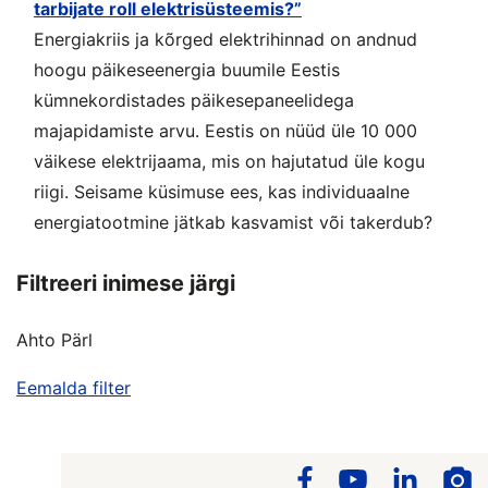
tarbijate roll elektrisüsteemis?”
Energiakriis ja kõrged elektrihinnad on andnud
hoogu päikeseenergia buumile Eestis
kümnekordistades päikesepaneelidega
majapidamiste arvu. Eestis on nüüd üle 10 000
väikese elektrijaama, mis on hajutatud üle kogu
riigi. Seisame küsimuse ees, kas individuaalne
energiatootmine jätkab kasvamist või takerdub?
Filtreeri inimese järgi
Ahto Pärl
Eemalda filter