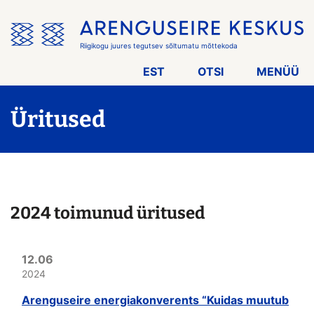
Jäta
menüü
vahele
Riigikogu juures tegutsev sõltumatu mõttekoda
EST
OTSI
MENÜÜ
Üritused
2024 toimunud üritused
12.06
2024
Arenguseire energiakonverents “Kuidas muutub