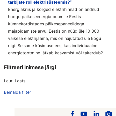
tarbijate roll elektrisüsteemis?”
Energiakriis ja kõrged elektrihinnad on andnud
hoogu päikeseenergia buumile Eestis
kümnekordistades päikesepaneelidega
majapidamiste arvu. Eestis on nüüd üle 10 000
väikese elektrijaama, mis on hajutatud üle kogu
riigi. Seisame küsimuse ees, kas individuaalne
energiatootmine jätkab kasvamist või takerdub?
Filtreeri inimese järgi
Lauri Laats
Eemalda filter