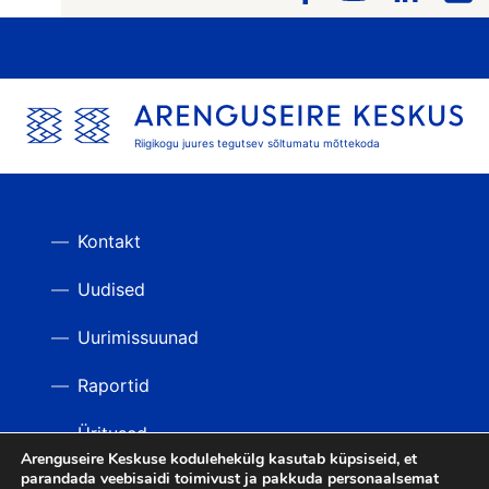
Riigikogu juures tegutsev sõltumatu mõttekoda
Kontakt
Uudised
Uurimissuunad
Raportid
Üritused
Arenguseire Keskuse kodulehekülg kasutab küpsiseid, et
parandada veebisaidi toimivust ja pakkuda personaalsemat
Videod
TAGASI ÜLES