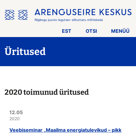
Jäta
menüü
vahele
Riigikogu juures tegutsev sõltumatu mõttekoda
EST
OTSI
MENÜÜ
Üritused
2020 toimunud üritused
12.05
2020
Veebiseminar „Maailma energiatulevikud – pikk