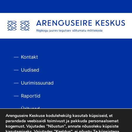
Riigikogu juures tegutsev sõltumatu mõttekoda
Kontakt
Uudised
Uurimissuunad
Raportid
Üritused
Arenguseire Keskuse kodulehekülg kasutab küpsiseid, et
parandada veebisaidi toimivust ja pakkuda personaalsemat
Videod
TAGASI ÜLES
kogemust. Vajutades "Nõustun", annate nõusoleku küpsiste
kasutamiseks. Vajutades "Keeldun", ei nõustu Te küpsistega.