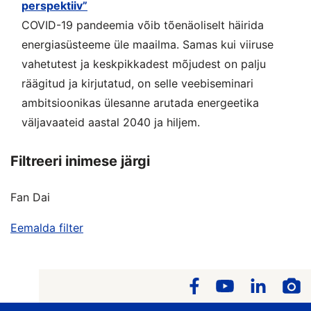
perspektiiv”
COVID-19 pandeemia võib tõenäoliselt häirida
energiasüsteeme üle maailma. Samas kui viiruse
vahetutest ja keskpikkadest mõjudest on palju
räägitud ja kirjutatud, on selle veebiseminari
ambitsioonikas ülesanne arutada energeetika
väljavaateid aastal 2040 ja hiljem.
Filtreeri inimese järgi
Fan Dai
Eemalda filter