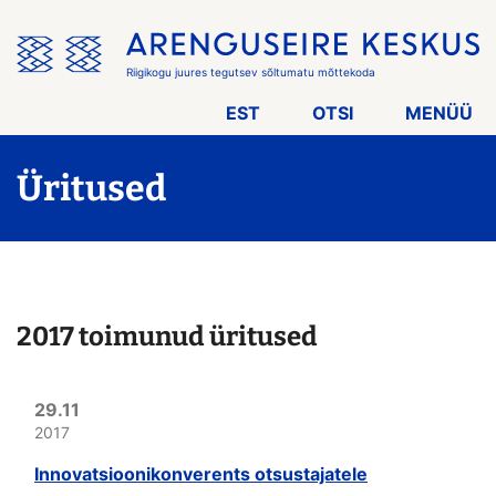
Jäta
menüü
vahele
Riigikogu juures tegutsev sõltumatu mõttekoda
EST
OTSI
MENÜÜ
Üritused
2017 toimunud üritused
29.11
2017
Innovatsioonikonverents otsustajatele