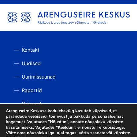
Riigikogu juures tegutsev sõltumatu mõttekoda
Kontakt
Uudised
Uurimissuunad
Raportid
Üritused
Arenguseire Keskuse kodulehekülg kasutab küpsiseid, et
parandada veebisaidi toimivust ja pakkuda personaalsemat
Videod
TAGASI ÜLES
kogemust. Vajutades "Nõustun", annate nõusoleku küpsiste
kasutamiseks. Vajutades "Keeldun", ei nõustu Te küpsistega.
Võite oma nõusoleku igal ajal tagasi võtta seadete või küpsiste