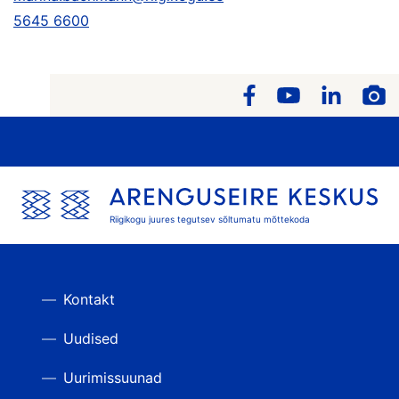
5645 6600
Riigikogu juures tegutsev sõltumatu mõttekoda
Kontakt
Uudised
Uurimissuunad