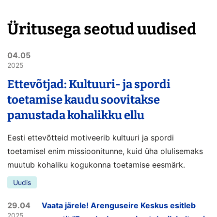
Üritusega seotud uudised
04.05
2025
Ettevõtjad: Kultuuri- ja spordi
toetamise kaudu soovitakse
panustada kohalikku ellu
Eesti ettevõtteid motiveerib kultuuri ja spordi
toetamisel enim missioonitunne, kuid üha olulisemaks
muutub kohaliku kogukonna toetamise eesmärk.
Uudis
29.04
Vaata järele! Arenguseire Keskus esitleb
2025