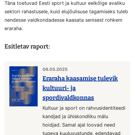
Täna toetuvad Eesti sport ja kultuur eelkõige avaliku
sektori rahastusele, kuid elujõulisuse tagamiseks tuleb
nendesse valdkondadesse kaasata senisest rohkem
eraraha.
Esitletav raport:
06.05.2025
Eraraha kaasamise tulevik
kultuuri- ja
spordivaldkonnas
Kultuur ja sport on rahvusidentiteedi
kandjad ja ühiskondliku mälu
hoidjad. Samal ajal loovad need
tugeva kuuluvustunde, edendavad