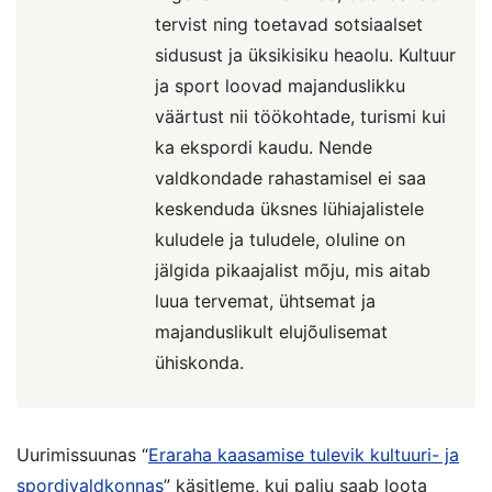
tervist ning toetavad sotsiaalset
sidusust ja üksikisiku heaolu. Kultuur
ja sport loovad majanduslikku
väärtust nii töökohtade, turismi kui
ka ekspordi kaudu. Nende
valdkondade rahastamisel ei saa
keskenduda üksnes lühiajalistele
kuludele ja tuludele, oluline on
jälgida pikaajalist mõju, mis aitab
luua tervemat, ühtsemat ja
majanduslikult elujõulisemat
ühiskonda.
Uurimissuunas “
Eraraha kaasamise tulevik kultuuri- ja
spordivaldkonnas
” käsitleme, kui palju saab loota