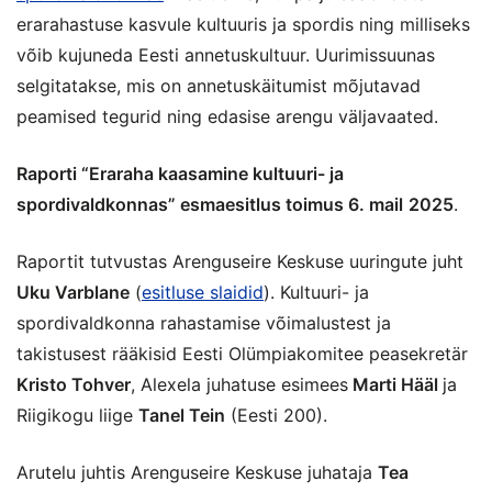
erarahastuse kasvule kultuuris ja spordis ning milliseks
võib kujuneda Eesti annetuskultuur. Uurimissuunas
selgitatakse, mis on annetuskäitumist mõjutavad
peamised tegurid ning edasise arengu väljavaated.
Raporti “Eraraha kaasamine kultuuri- ja
spordivaldkonnas” esmaesitlus toimus 6. mail
2025
.
Raportit tutvustas Arenguseire Keskuse uuringute juht
Uku Varblane
(
esitluse slaidid
). Kultuuri- ja
spordivaldkonna rahastamise võimalustest ja
takistusest rääkisid Eesti Olümpiakomitee peasekretär
Kristo Tohver
, Alexela juhatuse esimees
Marti Hääl
ja
Riigikogu liige
Tanel Tein
(Eesti 200).
Arutelu juhtis Arenguseire Keskuse juhataja
Tea