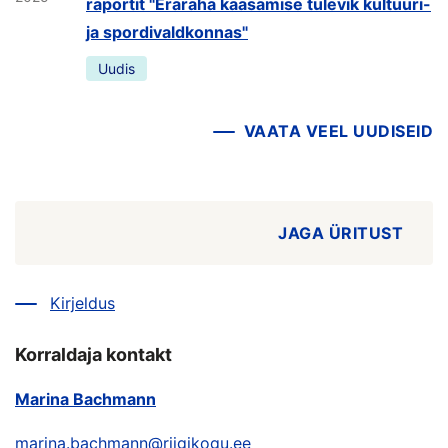
raportit "Eraraha kaasamise tulevik kultuuri-
ja spordivaldkonnas"
Uudis
VAATA VEEL UUDISEID
JAGA ÜRITUST
Kirjeldus
Korraldaja kontakt
Marina Bachmann
marina.bachmann@riigikogu.ee