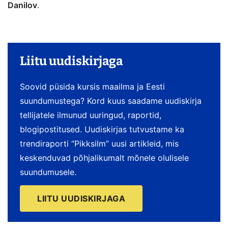
Danilov
.
Liitu uudiskirjaga
Soovid püsida kursis maailma ja Eesti
suundumustega? Kord kuus saadame uudiskirja
tellijatele ilmunud uuringud, raportid,
blogipostitused. Uudiskirjas tutvustame ka
trendiraporti “Pikksilm” uusi artikleid, mis
keskenduvad põhjalikumalt mõnele olulisele
suundumusele.
LIITU UUDISKIRJAGA