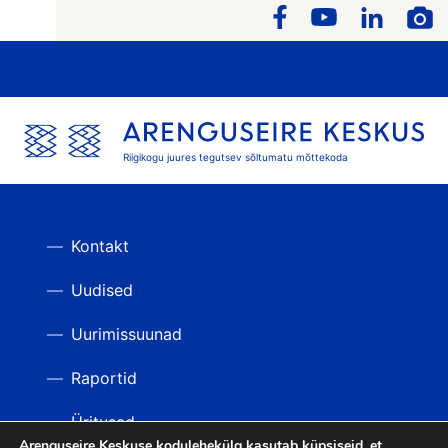
Riigikogu juures tegutsev sõltumatu mõttekoda
Kontakt
Uudised
Uurimissuunad
Raportid
Üritused
Arenguseire Keskuse kodulehekülg kasutab küpsiseid, et