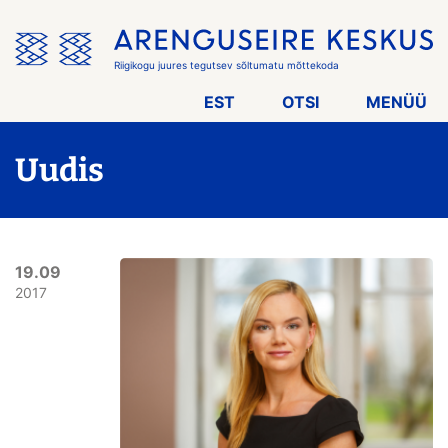
Jäta
menüü
vahele
Riigikogu juures tegutsev sõltumatu mõttekoda
EST
OTSI
MENÜÜ
Uudis
19.09
2017