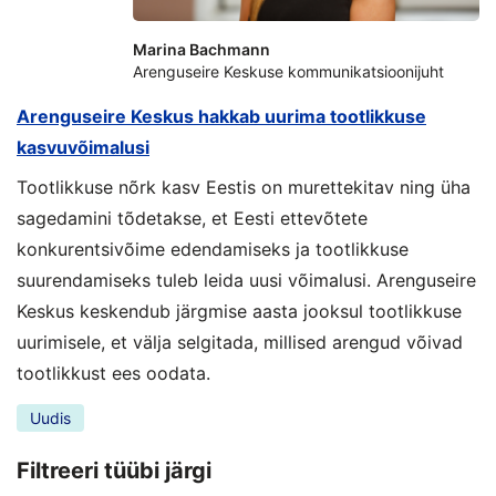
Marina Bachmann
Arenguseire Keskuse kommunikatsioonijuht
Arenguseire Keskus hakkab uurima tootlikkuse
kasvuvõimalusi
Tootlikkuse nõrk kasv Eestis on murettekitav ning üha
sagedamini tõdetakse, et Eesti ettevõtete
konkurentsivõime edendamiseks ja tootlikkuse
suurendamiseks tuleb leida uusi võimalusi. Arenguseire
Keskus keskendub järgmise aasta jooksul tootlikkuse
uurimisele, et välja selgitada, millised arengud võivad
tootlikkust ees oodata.
Uudis
Filtreeri tüübi järgi