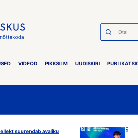
Otsi
 mõttekoda
USED
VIDEOD
PIKKSILM
UUDISKIRI
PUBLIKATSI
tellekt suurendab avaliku