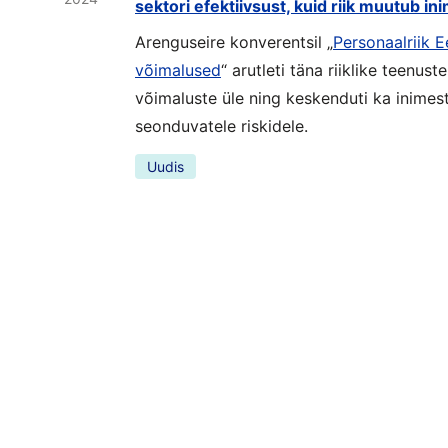
sektori efektiivsust, kuid riik muutub 
Arenguseire konverentsil „
Personaalriik E
võimalused
“ arutleti täna riiklike teenus
võimaluste üle ning keskenduti ka inime
seonduvatele riskidele.
Uudis