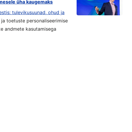
inimesele üha kaugemaks
estis: tulevikusuunad, ohud ja
te ja toetuste personaliseerimise
ste andmete kasutamisega