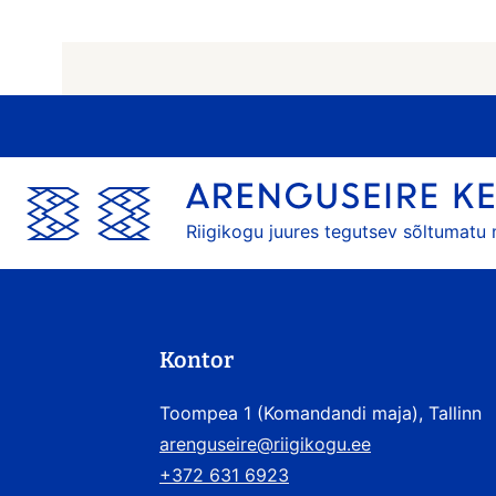
Riigikogu juures tegutsev sõltumatu
Kontor
Toompea 1 (Komandandi maja), Tallinn
arenguseire@riigikogu.ee
+372 631 6923