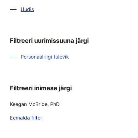
Uudis
Filtreeri uurimissuuna järgi
Personaalriigi tulevik
Filtreeri inimese järgi
Keegan McBride, PhD
Eemalda filter