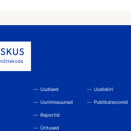
 mõttekoda
Uudised
Uudiskiri
Uurimissuunad
Publikatsioonid
Raportid
Üritused