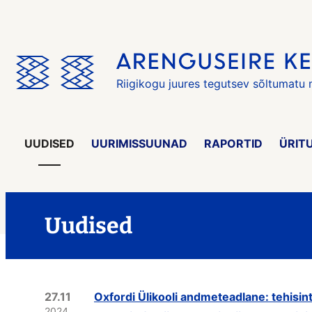
Jäta
menüü
vahele
Riigikogu juures tegutsev sõltumatu
UUDISED
UURIMISSUUNAD
RAPORTID
ÜRIT
Uudised
27.11
Oxfordi Ülikooli andmeteadlane: tehisin
2024