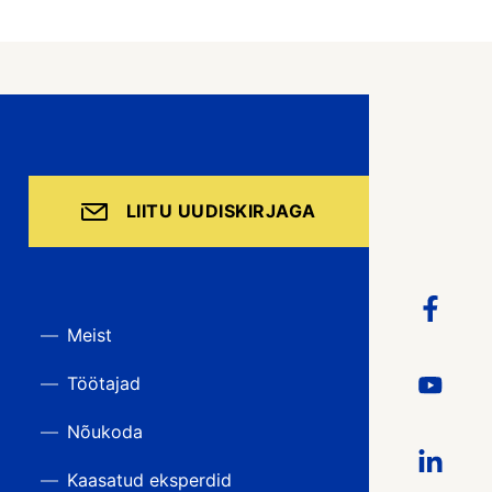
LIITU UUDISKIRJAGA
Meist
Töötajad
Nõukoda
Kaasatud eksperdid