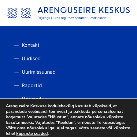
Riigikogu juures tegutsev sõltumatu mõttekoda
Kontakt
Uudised
Uurimissuunad
Raportid
Üritused
Arenguseire Keskuse kodulehekülg kasutab küpsiseid, et
parandada veebisaidi toimivust ja pakkuda personaalsemat
Videod
TAGASI ÜLES
kogemust. Vajutades "Nõustun", annate nõusoleku küpsiste
kasutamiseks. Vajutades "Keeldun", ei nõustu Te küpsistega.
Võite oma nõusoleku igal ajal tagasi võtta seadete või küpsiste
lehel
küpsiste seaded
.