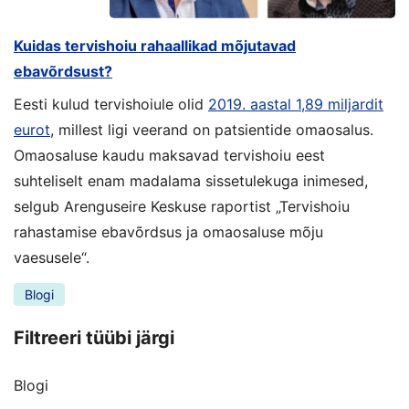
Kuidas tervishoiu rahaallikad mõjutavad
ebavõrdsust?
Eesti kulud tervishoiule olid
2019. aastal 1,89 miljardit
eurot
, millest ligi veerand on patsientide omaosalus.
Omaosaluse kaudu maksavad tervishoiu eest
suhteliselt enam madalama sissetulekuga inimesed,
selgub Arenguseire Keskuse raportist „Tervishoiu
rahastamise ebavõrdsus ja omaosaluse mõju
vaesusele“.
Blogi
Filtreeri tüübi järgi
Blogi