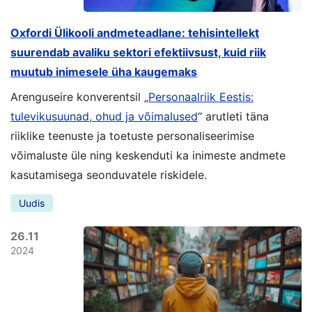
Oxfordi Ülikooli andmeteadlane: tehisintellekt
suurendab avaliku sektori efektiivsust, kuid riik
muutub inimesele üha kaugemaks
Arenguseire konverentsil „
Personaalriik Eestis:
tulevikusuunad, ohud ja võimalused
“ arutleti täna
riiklike teenuste ja toetuste personaliseerimise
võimaluste üle ning keskenduti ka inimeste andmete
kasutamisega seonduvatele riskidele.
Uudis
26.11
2024