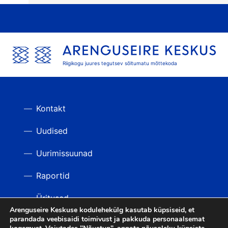
Riigikogu juures tegutsev sõltumatu mõttekoda
Kontakt
Uudised
Uurimissuunad
Raportid
Üritused
Arenguseire Keskuse kodulehekülg kasutab küpsiseid, et
parandada veebisaidi toimivust ja pakkuda personaalsemat
Videod
TAGASI ÜLES