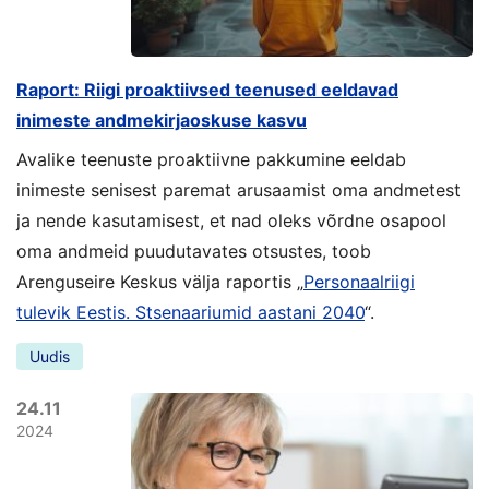
Raport: Riigi proaktiivsed teenused eeldavad
inimeste andmekirjaoskuse kasvu
Avalike teenuste proaktiivne pakkumine eeldab
inimeste senisest paremat arusaamist oma andmetest
ja nende kasutamisest, et nad oleks võrdne osapool
oma andmeid puudutavates otsustes, toob
Arenguseire Keskus välja raportis „
Personaalriigi
tulevik Eestis. Stsenaariumid aastani 2040
“.
Uudis
24.11
2024