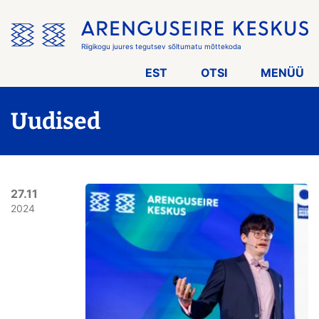
Jäta
menüü
vahele
Riigikogu juures tegutsev sõltumatu mõttekoda
EST
OTSI
MENÜÜ
Uudised
27.11
2024