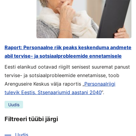
Raport: Personaalne riik peaks keskenduma andmete
abil tervise- ja sotsiaalprobleemide ennetamisele
Eesti elanikud ootavad riigilt senisest suuremat panust
tervise- ja sotsiaalprobleemide ennetamisse, toob
Arenguseire Keskus välja raportis „
Personaalriigi
tulevik Eestis. Stsenaariumid aastani 2040
“.
Uudis
Filtreeri tüübi järgi
Uudis