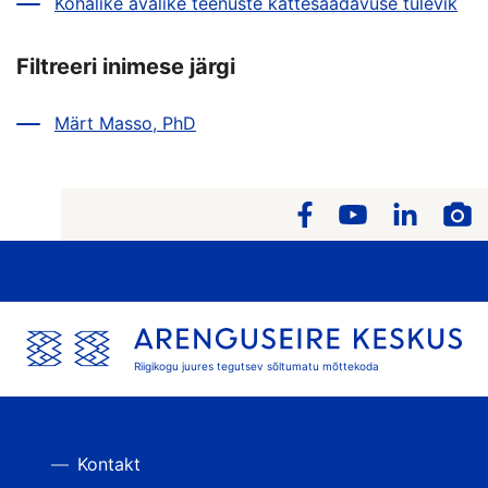
Kohalike avalike teenuste kättesaadavuse tulevik
Filtreeri inimese järgi
Märt Masso, PhD
Riigikogu juures tegutsev sõltumatu mõttekoda
Kontakt