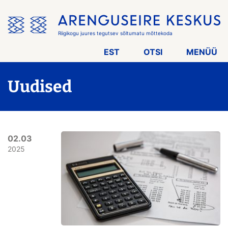
Jäta
menüü
vahele
Riigikogu juures tegutsev sõltumatu mõttekoda
EST
OTSI
MENÜÜ
Uudised
02.03
2025