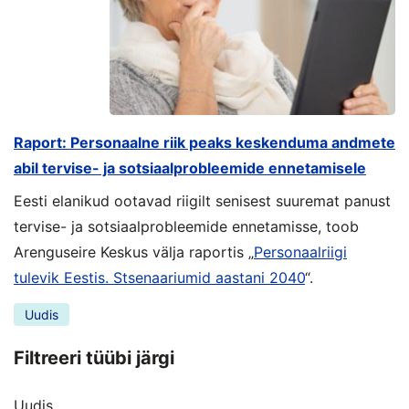
Raport: Personaalne riik peaks keskenduma andmete
abil tervise- ja sotsiaalprobleemide ennetamisele
Eesti elanikud ootavad riigilt senisest suuremat panust
tervise- ja sotsiaalprobleemide ennetamisse, toob
Arenguseire Keskus välja raportis „
Personaalriigi
tulevik Eestis. Stsenaariumid aastani 2040
“.
Uudis
Filtreeri tüübi järgi
Uudis