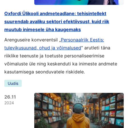
Oxfordi Ülikooli andmeteadlane: tehisintellekt
suurendab avaliku sektori efektiivsust, kuid riik
muutub inimesele üha kaugemaks
Arenguseire konverentsil „
Personaalriik Eestis:
tulevikusuunad, ohud ja võimalused
“ arutleti täna
riiklike teenuste ja toetuste personaliseerimise
võimaluste üle ning keskenduti ka inimeste andmete
kasutamisega seonduvatele riskidele.
Uudis
26.11
2024