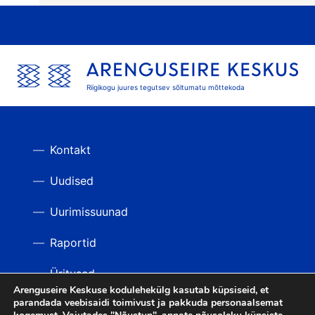
Riigikogu juures tegutsev sõltumatu mõttekoda
Kontakt
Uudised
Uurimissuunad
Raportid
Üritused
Arenguseire Keskuse kodulehekülg kasutab küpsiseid, et
parandada veebisaidi toimivust ja pakkuda personaalsemat
Videod
TAGASI ÜLES