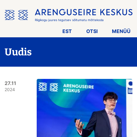
Jäta
menüü
vahele
Riigikogu juures tegutsev sõltumatu mõttekoda
EST
OTSI
MENÜÜ
Uudis
27.11
2024