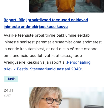
Raport: Riigi proaktiivsed teenused eeldavad
inimeste andmekirjaoskuse kasvu
Avalike teenuste proaktiivne pakkumine eeldab
inimeste senisest paremat arusaamist oma andmetest
ja nende kasutamisest, et nad oleks võrdne osapool
oma andmeid puudutavates otsustes, toob
Arenguseire Keskus välja raportis „
Personaalriigi
tulevik Eestis. Stsenaariumid aastani 2040
“.
Uudis
24.11
2024