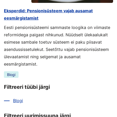
Eksperdid: Pensionisüsteem vajab ausamat
eesmärgistamist
Eesti pensionisüsteemi sammaste loogika on viimaste
reformidega paigast nihkunud. Nüüdselt ülekaalukalt
esimese sambale toetuv süsteem ei paku piisavat
asendussissetulekut. Seetõttu vajab pensionisüsteem
ülevaatamist ning selgemat ja ausamat
eesmärgistamist.
Blogi
Filtreeri tüübi järgi
Blogi
Filtreeri uurimissuuna järgi