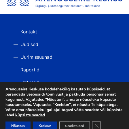
Riigikogu juures tegutsev sõltumatu mõttekoda
Kontakt
Uudised
Uurimissuunad
Raportid
Üritused
Arenguseire Keskuse kodulehekülg kasutab küpsiseid, et
parandada veebisaidi toimivust ja pakkuda personaalsemat
Videod
TAGASI ÜLES
kogemust. Vajutades "Nõustun", annate nõusoleku küpsiste
kasutamiseks. Vajutades "Keeldun", ei nõustu Te küpsistega.
Võite oma nõusoleku igal ajal tagasi võtta seadete või küpsiste
lehel
küpsiste seaded
.
LIITU UUDISKIRJAGA
Close GDPR Cooki
Nõustun
Keeldun
Seadistused