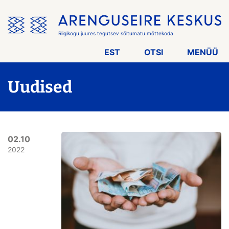
Jäta
menüü
vahele
Riigikogu juures tegutsev sõltumatu mõttekoda
EST
OTSI
MENÜÜ
Uudised
02.10
2022