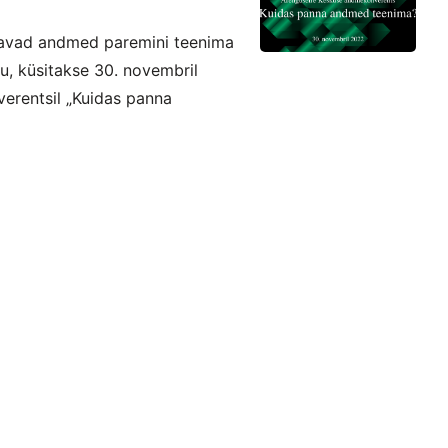
utavad andmed paremini teenima
ku, küsitakse 30. novembril
erentsil „Kuidas panna