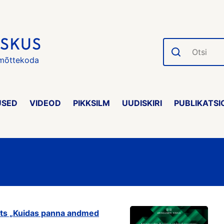
Otsi
 mõttekoda
USED
VIDEOD
PIKKSILM
UUDISKIRI
PUBLIKATSI
ts „Kuidas panna andmed