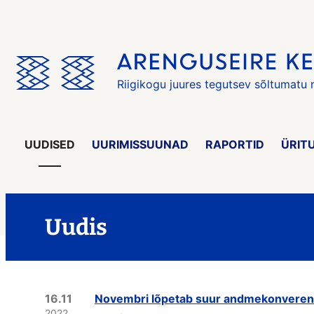
Jäta
menüü
vahele
Riigikogu juures tegutsev sõltumatu
UUDISED
UURIMISSUUNAD
RAPORTID
ÜRIT
Uudis
16.11
Novembri lõpetab suur andmekonveren
2022