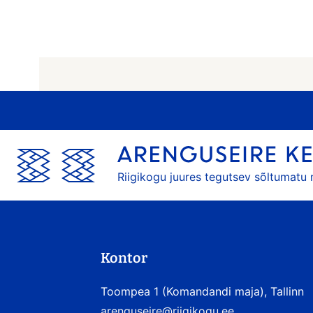
Riigikogu juures tegutsev sõltumatu
Kontor
Toompea 1 (Komandandi maja), Tallinn
arenguseire@riigikogu.ee