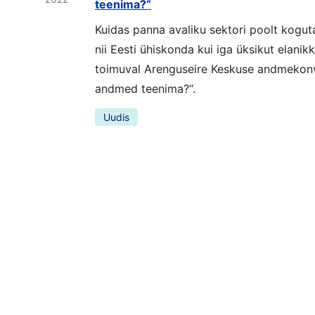
teenima?“
Kuidas panna avaliku sektori poolt kog
nii Eesti ühiskonda kui iga üksikut elanik
toimuval Arenguseire Keskuse andmekonv
andmed teenima?“.
Uudis