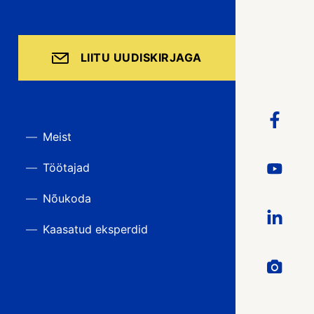
LIITU UUDISKIRJAGA
Meist
Töötajad
Nõukoda
Kaasatud eksperdid