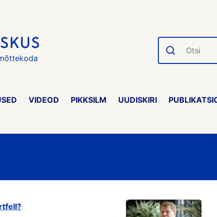
Otsi
 mõttekoda
USED
VIDEOD
PIKKSILM
UUDISKIRI
PUBLIKATSI
tfell?