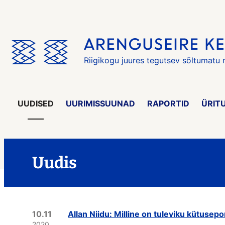
Jäta
menüü
vahele
Riigikogu juures tegutsev sõltumatu
UUDISED
UURIMISSUUNAD
RAPORTID
ÜRIT
Uudis
10.11
Allan Niidu: Milline on tuleviku kütusepor
2020