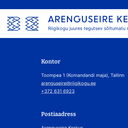
Riigikogu juures tegutsev sõltumatu
Kontor
Toompea 1 (Komandandi maja), Tallinn
arenguseire@riigikogu.ee
+372 631 6923
Postiaadress
Arenguseire Keskus