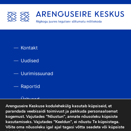
Riigikogu juures tegutsev sõltumatu mõttekoda
Kontakt
Uudised
Uurimissuunad
Raportid
Üritused
Arenguseire Keskuse kodulehekülg kasutab küpsiseid, et
parandada veebisaidi toimivust ja pakkuda personaalsemat
Videod
TAGASI ÜLES
kogemust. Vajutades "Nõustun", annate nõusoleku küpsiste
kasutamiseks. Vajutades "Keeldun", ei nõustu Te küpsistega.
Võite oma nõusoleku igal ajal tagasi võtta seadete või küpsiste