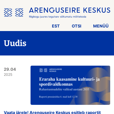
Jäta
menüü
vahele
Riigikogu juures tegutsev sõltumatu mõttekoda
EST
OTSI
MENÜÜ
Uudis
29.04
2025
Vaata järele! Arenguseire Keskus esitleb raportit